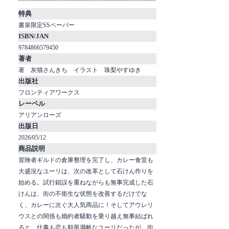
特典
書泉限定SSペーパー
ISBN/JAN
9784866579450
著者
著 灰猫さんきち イラスト 珠梨やすゆき
出版社
フロンティアワークス
レーベル
アリアンローズ
出版日
2026/05/12
商品説明
冒険者ギルドの倉庫整理を完了し、カレー食堂も
大盛況なユーリは、次の改革として石けん作りを
始める。試行錯誤を重ねながらも無事完成した石
けんは、街の不衛生な状態を改善するだけでな
く、カレーに次ぐ大人気商品に！そしてアウレリ
ウスとの関係も婚約者騒動を乗り越え無事結ばれ
ると、仕事も恋も順風満帆なユーリだったが、街