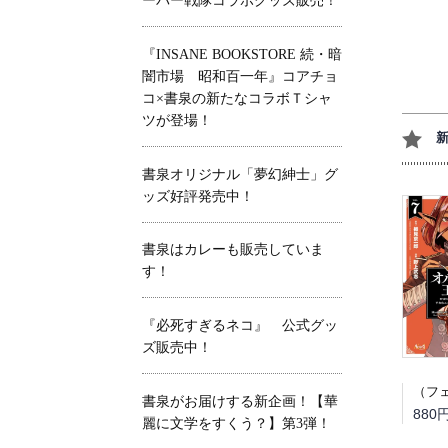
ーパー戦隊コラボグッズ販売！
『INSANE BOOKSTORE 続・暗
闇市場 昭和百一年』コアチョ
コ×書泉の新たなコラボＴシャ
ツが登場！
書泉オリジナル「夢幻紳士」グ
ッズ好評発売中！
書泉はカレーも販売していま
す！
『必死すぎるネコ』 公式グッ
ズ販売中！
書泉がお届けする新企画！【華
880
麗に文学をすくう？】第3弾！