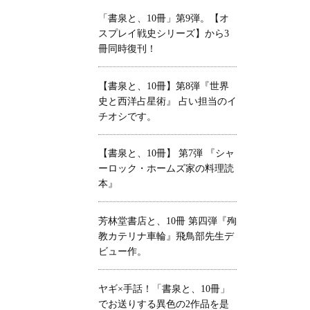
「書泉と、10冊」第9弾。【オ
スプレイ戦史シリーズ】から3
冊同時復刊！
【書泉と、10冊】第8弾『世界
史と西洋占星術』 占い担当のイ
チオシです。
【書泉と、10冊】 第7弾 『シャ
ーロック・ホームズ家の料理読
本』
芳林堂書店と、10冊 第四弾『殉
教カテリナ車輪』飛鳥部先生デ
ビュー作。
ヤギ×手話！「書泉と、10冊」
でお送りする異色の2作品を是