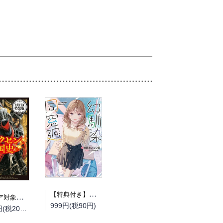
【特典付き】幼馴染同窓廻
（フェア対象商品）【予約】【特典付き】オルクセン王国史~野蛮なオークの国は、如何にして平和なエルフの国を焼き払うに至ったか~ 7 小冊子付き特装版（08/12頃発送予定）
999円(税90円)
2,200円(税200円)