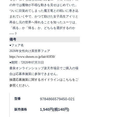
の外では魔物が不穏な動きを見せはじめていた。
ついに目覚めてしまった魔王竜との戦いに巻き込
まれていく中で、かつて助けた女子高生アイリと
再会し元の世界へ帰れることを知ったユーリは、
「残る」か「帰る」か、どちらを選択するのか
──？
備考
●フェア名
2026年女性向け異世界フェア
https://www.shosen.co.jp/fair/41850/
●期間：?2026年07月31日
書泉オンラインショップ楽天市場店でご購入の場
合は応募券施策に参加できません。
抽選応募施策に関するガイドラインはこちらをご
参照ください。
9784866579450-021
型番
1,540円(税140円)
販売価格