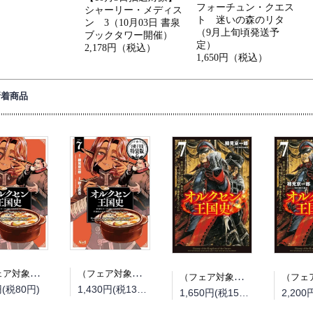
フォーチュン・クエス
シャーリー・メディス
ト 迷いの森のリタ
ン 3（10月03日 書泉
（9月上旬頃発送予
ブックタワー開催）
定）
2,178円（税込）
1,650円（税込）
新着商品
（フェア対象商品）【予約】【特典付き】オルクセン王国史~野蛮なオークの国は、如何にして平和なエルフの国を焼き払うに至ったか~ 7（08/25頃発送予定）
（フェア対象商品）【予約】【特典付き】オルクセン王国史~野蛮なオークの国は、如何にして平和なエルフの国を焼き払うに至ったか~ 7 小冊子付き特装版（08/25頃発送予定）
（フェア対象商品）【予約】【特典付き】オルクセン王国史~野蛮なオークの国は、如何にして平和なエルフの国を焼き払うに至ったか~ 7（08/12頃発送予定）
円(税80円)
1,430円(税130円)
1,650円(税150円)