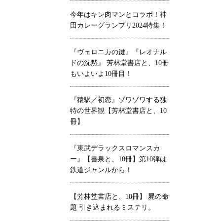
今年はキン肉マンとコラボ！神
田カレーグランプリ2024特集！
『ヴェロニカの鍵』『レオナル
ドの沈黙』 芳林堂書店と、10冊
もいよいよ10冊目！
『猿駅／初恋』ゾワゾワする独
特の世界観【芳林堂書店と、10
冊】
『東武デラックスロマンスカ
ー』【書泉と、10冊】第10弾は
鉄道ジャンルから！
【芳林堂書店と、10冊】 屍の命
題 引き込まれるミステリ。