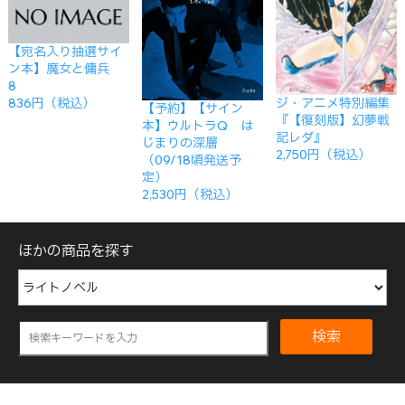
【宛名入り抽選サイ
ン本】魔女と傭兵
8
ジ・アニメ特別編集
836円（税込）
【予約】【サイン
『【復刻版】幻夢戦
本】ウルトラQ は
記レダ』
じまりの深層
2,750円（税込）
（09/18頃発送予
定）
2,530円（税込）
ほかの商品を探す
検索