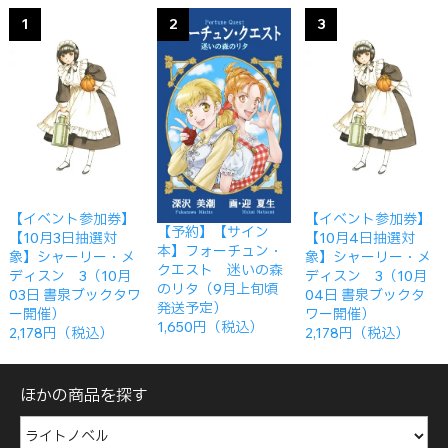
1
2
3
【イベント参加券】
【イベント参加券】
【予約】【サイン
【10月3日抽選対
【10月4日抽選対
本】フォーチュン・
象】シャーリー・メ
象】シャーリー・メ
クエスト 迷いの森
ディスン 3（10月
ディスン 3（10月
のリタ（9月上旬頃
03日 書泉ブックタワ
04日 書泉ブックタ
発送予定）
ー開催）
ワー開催）
1,650円（税込）
2,178円（税込）
2,178円（税込）
ほかの商品を探す