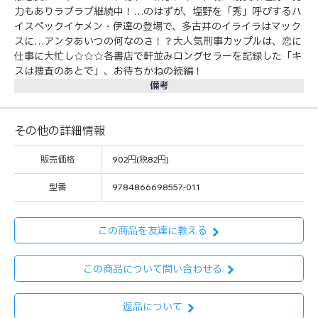
力もありラブラブ継続中！…のはずが、塩野を「秀」呼びするハ
イスペックイケメン・伊達の登場で、多古井のイライラはマック
スに…アンタあいつの何なのさ！？大人気刑事カップルは、恋に
仕事に大忙し☆☆☆各書店で軒並みロングセラーを記録した「キ
スは捜査のあとで」、お待ちかねの続編！
備考
その他の詳細情報
販売価格
902円(税82円)
型番
9784866698557-011
この商品を友達に教える
この商品について問い合わせる
返品について