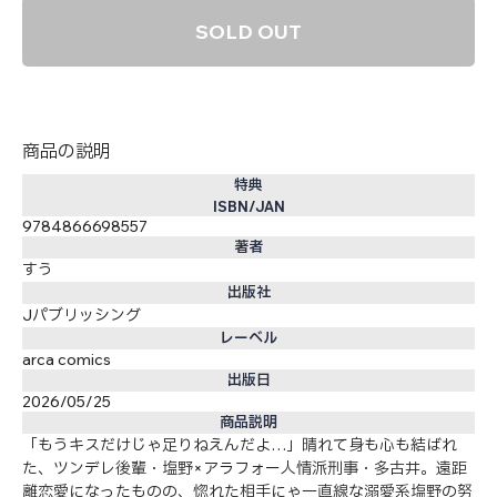
SOLD OUT
商品の説明
特典
ISBN/JAN
9784866698557
著者
すう
出版社
Jパブリッシング
レーベル
arca comics
出版日
2026/05/25
商品説明
「もうキスだけじゃ足りねえんだよ…」晴れて身も心も結ばれ
た、ツンデレ後輩・塩野×アラフォー人情派刑事・多古井。遠距
離恋愛になったものの、惚れた相手にゃ一直線な溺愛系塩野の努