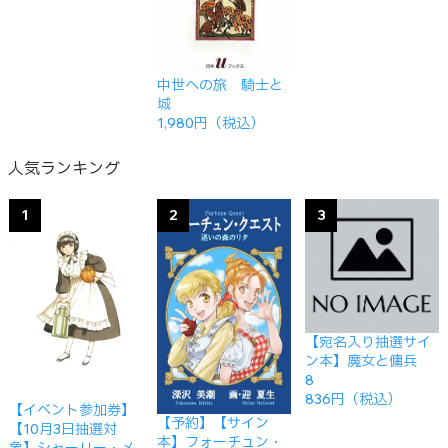
中世への旅 騎士と
城
1,980円（税込）
人気ランキング
1
2
3
【宛名入り抽選サイ
ン本】魔女と傭兵
8
836円（税込）
【イベント参加券】
【予約】【サイン
【10月3日抽選対
本】フォーチュン・