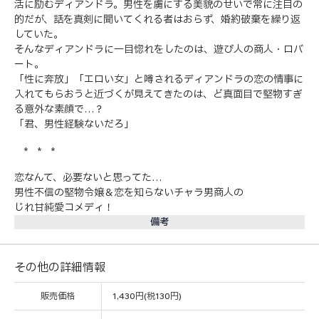
活に励むディアンドラ。男性を虜にする美貌のせいで常に注目の
的だが、話を真剣に聞いてくれる者はおらず、婚約破棄を繰り返
していた。
そんなディアンドラに一目惚れをしたのは、遊び人の商人・ロバ
ート。
「性に奔放」「エロい女」と噂されるディアンドラの恋の情事に
入れてもらおうと近づくが見えてきたのは、ど真面目で堅物すぎ
る意外な素顔で…？
「君、男性経験ないだろ」
* * *
恋なんて、必要ないと思ってた…
男性不信の堅物令嬢＆恋を知らないチャラ男商人の
じれ甘純愛コメディ！
備考
その他の詳細情報
販売価格
1,430円(税130円)