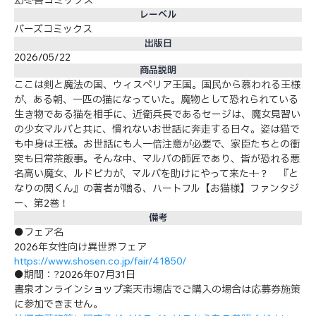
レーベル
バーズコミックス
出版日
2026/05/22
商品説明
ここは剣と魔法の国、ウィスペリア王国。国民から慕われる王様
が、ある朝、一匹の猫になっていた。魔物として恐れられている
生き物である猫を相手に、近衛兵長であるセージは、魔女見習い
の少女マルバと共に、慣れないお世話に奔走する日々。姿は猫で
も中身は王様。お世話にも人一倍注意が必要で、家臣たちとの衝
突も日常茶飯事。そんな中、マルバの師匠であり、皆が恐れる悪
名高い魔女、ルドビカが、マルバを助けにやって来た──！？ 『と
なりの関くん』の著者が贈る、ハートフル【お猫様】ファンタジ
ー、第2巻！
備考
●フェア名
2026年女性向け異世界フェア
https://www.shosen.co.jp/fair/41850/
●期間：?2026年07月31日
書泉オンラインショップ楽天市場店でご購入の場合は応募券施策
に参加できません。