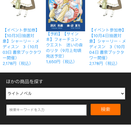
【イベント参加券】
【イベント参加券】
【予約】【サイン
【10月3日抽選対
【10月4日抽選対
本】フォーチュン・
象】シャーリー・メ
象】シャーリー・メ
クエスト 迷いの森
ディスン 3（10月
ディスン 3（10月
のリタ（9月上旬頃
03日 書泉ブックタワ
04日 書泉ブックタ
発送予定）
ー開催）
ワー開催）
1,650円（税込）
2,178円（税込）
2,178円（税込）
ほかの商品を探す
検索