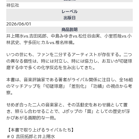
祥伝社
レーベル
出版日
2026/06/01
商品説明
井上陽水vs.吉田拓郎、中島みゆきvs.松任谷由実、小室哲哉vs.小
林武史、宇多田ヒカルvs.椎名林檎。
いつの世にも、ファンを二分するアーティストが存在する。二つ
の異なる個性は、時には対立し、時には協力し、お互いが切磋琢
磨する中で多くの化学反応を生み出してきた。
本書は、音楽評論家である著者がライバル関係に注目し、全16組
のマッチアップを「切磋琢磨」「差別化」「功績」の視点から考
察。
せめぎ合った二人の音楽家と、その活動史をあわせ鏡として置
き、照らし合わせることで、Jポップの「面」としての歴史が浮
かびあがる画期的な一冊。
【本書で取り上げるライバルたち】
＃０ 吉田拓郎と井上陽水