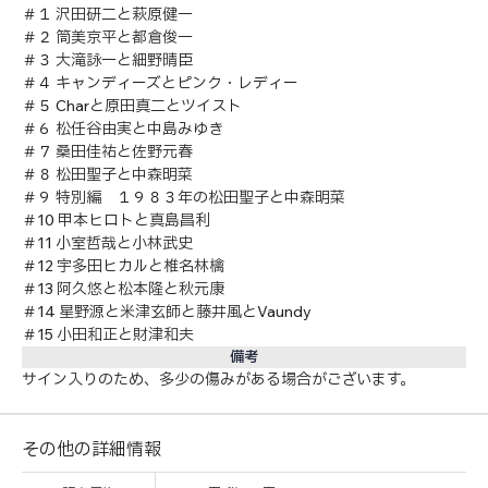
＃１ 沢田研二と萩原健一
＃２ 筒美京平と都倉俊一
＃３ 大滝詠一と細野晴臣
＃４ キャンディーズとピンク・レディー
＃５ Charと原田真二とツイスト
＃６ 松任谷由実と中島みゆき
＃７ 桑田佳祐と佐野元春
＃８ 松田聖子と中森明菜
＃９ 特別編 １９８３年の松田聖子と中森明菜
＃10 甲本ヒロトと真島昌利
＃11 小室哲哉と小林武史
＃12 宇多田ヒカルと椎名林檎
＃13 阿久悠と松本隆と秋元康
＃14 星野源と米津玄師と藤井風とVaundy
＃15 小田和正と財津和夫
備考
サイン入りのため、多少の傷みがある場合がございます。
その他の詳細情報