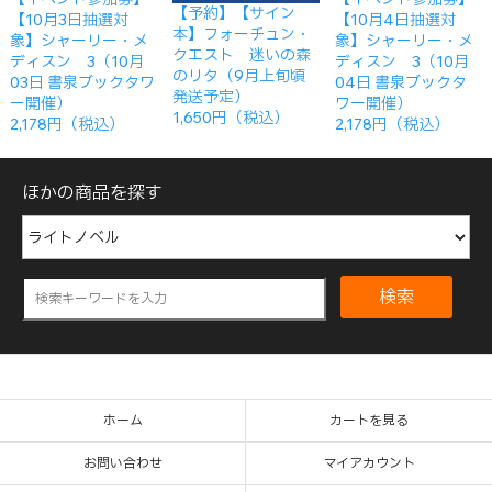
【予約】【サイン
【10月3日抽選対
【10月4日抽選対
本】フォーチュン・
象】シャーリー・メ
象】シャーリー・メ
クエスト 迷いの森
ディスン 3（10月
ディスン 3（10月
のリタ（9月上旬頃
03日 書泉ブックタワ
04日 書泉ブックタ
発送予定）
ー開催）
ワー開催）
1,650円（税込）
2,178円（税込）
2,178円（税込）
ほかの商品を探す
検索
ホーム
カートを見る
お問い合わせ
マイアカウント