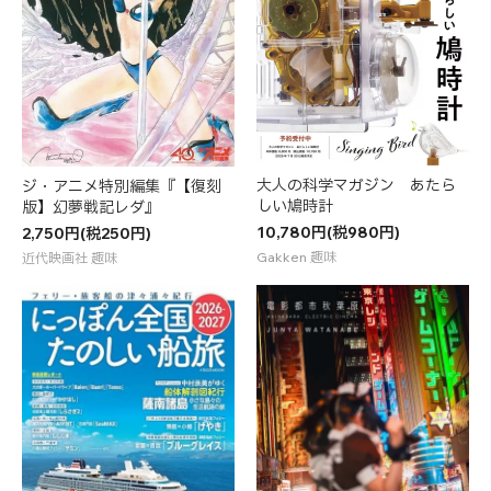
大人の科学マガジン あたら
ジ・アニメ特別編集『【復刻
しい鳩時計
版】幻夢戦記レダ』
10,780円(税980円)
2,750円(税250円)
Gakken 趣味
近代映画社 趣味