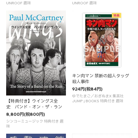
UNROOF 趣味
UNROOF 趣味
キン肉マン 禁断の超人タッグ
殺人事件
924円(税84円)
ゆでたまご／おぎぬまX 集英社
【特典付き】ウイングス全
JUMP j BOOKS 特典付き 趣味
史 バンド・オン・ザ・ラン
8,800円(税800円)
シンコーミュージック 特典付き 趣
味