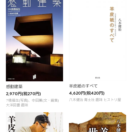
羊皮紙のすべて
感動建築
4,620円(税420円)
2,970円(税270円)
八木健治 青土社 趣味 ヒストリ屋
?橋福生(写真)、中田薫(文・編集)
大洋図書 趣味