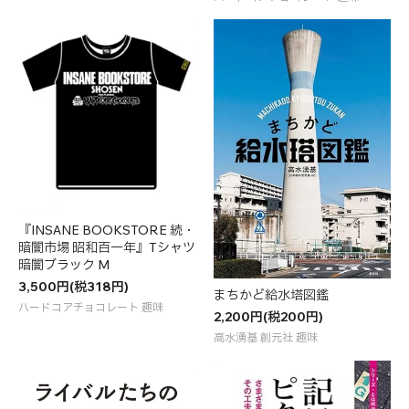
『INSANE BOOKSTORE 続・
暗闇市場 昭和百一年』Tシャツ
暗闇ブラック M
3,500円(税318円)
まちかど給水塔図鑑
ハードコアチョコレート 趣味
2,200円(税200円)
高水湧基 創元社 趣味