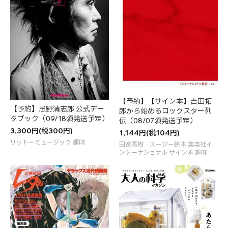
【予約】【サイン本】吉田拓
【予約】忌野清志郎 公式デー
郎から始めるロックスター列
タブック（09/18頃発送予定）
伝（08/07頃発送予定）
3,300円(税300円)
1,144円(税104円)
リットーミュージック 趣味
田家秀樹 スージー鈴木 集英社イ
ンターナショナル サイン本 趣味