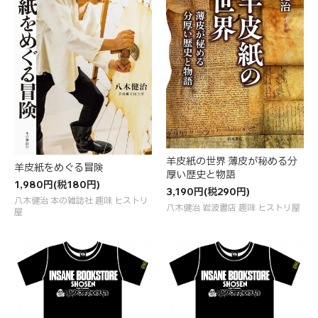
羊皮紙の世界 薄皮が秘める分
羊皮紙をめぐる冒険
厚い歴史と物語
1,980円(税180円)
3,190円(税290円)
八木健治 本の雑誌社 趣味 ヒストリ
八木健治 岩波書店 趣味 ヒストリ屋
屋