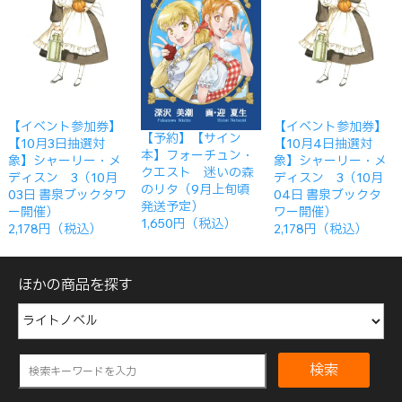
【イベント参加券】
【イベント参加券】
【予約】【サイン
【10月3日抽選対
【10月4日抽選対
本】フォーチュン・
象】シャーリー・メ
象】シャーリー・メ
クエスト 迷いの森
ディスン 3（10月
ディスン 3（10月
のリタ（9月上旬頃
03日 書泉ブックタワ
04日 書泉ブックタ
発送予定）
ー開催）
ワー開催）
1,650円（税込）
2,178円（税込）
2,178円（税込）
ほかの商品を探す
検索