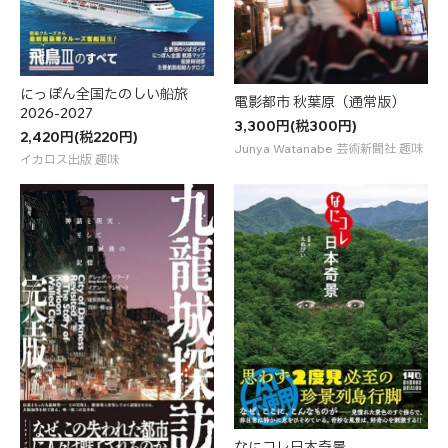
にっぽん全国たのしい船旅
電影都市 秋葉原（通常版）
2026-2027
3,300円(税300円)
2,420円(税220円)
Junya Watanabe 芸術新聞社 趣味
イカロス出版 趣味
なにコレ日本奇景