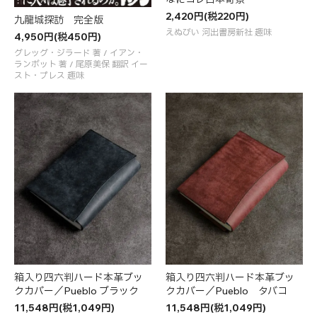
2,420円(税220円)
九龍城探訪 完全版
えぬびい 河出書房新社 趣味
4,950円(税450円)
グレッグ・ジラード 著 / イアン・
ランボット 著 / 尾原美保 翻訳 イー
スト・プレス 趣味
箱入り四六判ハード本革ブッ
箱入り四六判ハード本革ブッ
クカバー／Pueblo ブラック
クカバー／Pueblo タバコ
11,548円(税1,049円)
11,548円(税1,049円)