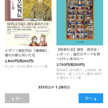
【特典付き】探究・西洋史：
ビザンツ皇妃列伝［増補版］:
レポート・論文のテーマを見
憧れの都に咲いた花
つけたいあなたへ
2,860円(税260円)
2,750円(税250円)
井上浩一 白水社 趣味 ヒストリ屋
堀内隆行 /岸本廣大 / 上田耕造 /柳
原伸洋 ：編 ミネルヴァ書房 特典付
き 趣味 ヒストリ屋
331
1
28
商品中
-
商品
前へ
次へ