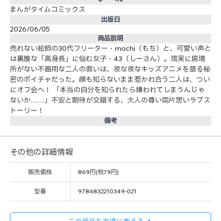
まんがタイムコミックス
出版日
2026/06/05
商品説明
売れない絵師の30代フリーター・mochi（もち）と、可愛い声と
は裏腹な「高身長」に悩む女子・43（しーさん）。現実に居場
所がない不器用な二人の救いは、夜な夜なキッズアニメを語る秘
密のボイチャだった。顔も知らないまま惹かれ合う二人は、つい
にオフ会へ！ 「本当の自分を知られたら嫌われてしまうんじゃ
ないか……」不安と期待が交錯する、大人の尊い両片思いラブス
トーリー！
備考
その他の詳細情報
販売価格
869円(税79円)
型番
9784832210349-021