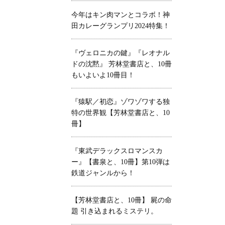
今年はキン肉マンとコラボ！神
田カレーグランプリ2024特集！
『ヴェロニカの鍵』『レオナル
ドの沈黙』 芳林堂書店と、10冊
もいよいよ10冊目！
『猿駅／初恋』ゾワゾワする独
特の世界観【芳林堂書店と、10
冊】
『東武デラックスロマンスカ
ー』【書泉と、10冊】第10弾は
鉄道ジャンルから！
【芳林堂書店と、10冊】 屍の命
題 引き込まれるミステリ。