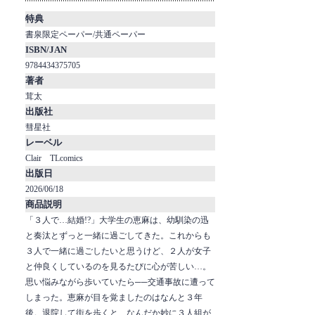
特典
書泉限定ペーパー/共通ペーパー
ISBN/JAN
9784434375705
著者
茸太
出版社
彗星社
レーベル
Clair TLcomics
出版日
2026/06/18
商品説明
「３人で…結婚!?」大学生の恵麻は、幼馴染の迅
と奏汰とずっと一緒に過ごしてきた。これからも
３人で一緒に過ごしたいと思うけど、２人が女子
と仲良くしているのを見るたびに心が苦しい…。
思い悩みながら歩いていたら──交通事故に遭って
しまった。恵麻が目を覚ましたのはなんと３年
後。退院して街を歩くと、なんだか妙に３人組が