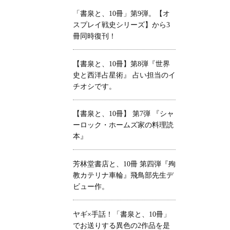
「書泉と、10冊」第9弾。【オ
スプレイ戦史シリーズ】から3
冊同時復刊！
【書泉と、10冊】第8弾『世界
史と西洋占星術』 占い担当のイ
チオシです。
【書泉と、10冊】 第7弾 『シャ
ーロック・ホームズ家の料理読
本』
芳林堂書店と、10冊 第四弾『殉
教カテリナ車輪』飛鳥部先生デ
ビュー作。
ヤギ×手話！「書泉と、10冊」
でお送りする異色の2作品を是