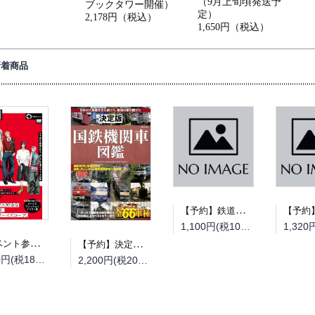
（9月上旬頃発送予
ブックタワー開催）
定）
2,178円（税込）
1,650円（税込）
新着商品
【予約】鉄道模型趣味2026年9月号（08/20頃発送予定）
1,100円(税100円)
【イベント参加券】【抽選】『everywear』（翔泳社）刊行記念TSUMOI先生 サイン会（09月12日 書泉ブックタワー開催）
【予約】決定版 国鉄機関車図鑑（08/18頃発送予定）
1,980円(税180円)
2,200円(税200円)