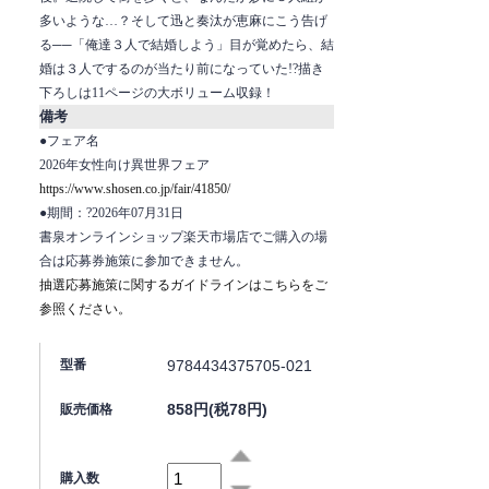
多いような…？そして迅と奏汰が恵麻にこう告げ
る──「俺達３人で結婚しよう」目が覚めたら、結
婚は３人でするのが当たり前になっていた!?描き
下ろしは11ページの大ボリューム収録！
備考
●フェア名
2026年女性向け異世界フェア
https://www.shosen.co.jp/fair/41850/
●期間：?2026年07月31日
書泉オンラインショップ楽天市場店でご購入の場
合は応募券施策に参加できません。
抽選応募施策に関するガイドラインはこちらをご
参照ください。
9784434375705-021
型番
858円(税78円)
販売価格
購入数