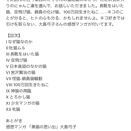
りのにゃんこ達を選んで、お話しいただきました。長靴をはいた
猫、空飛び猫、鍋島の化け猫、100万回生きたねこ……ネコのこ
とが分ると、ヒトの心も分る、かもしれませんよ。ネコ好きでは
引けを取らない、大島弓子さんの感想マンガが付いてます。
【目次】
I なぜ猫なのか
II 牡猫ムル
III 長靴をはいた猫
IV 空飛び猫
V 日本昔話のなかの猫
VI 宮沢賢治の猫
VII 怪猫-鍋島猫騒動
VIII 100万回生きたねこ
IX 神猫の再臨
X とろかし猫
XI 少女マンガの猫
XII 牝猫
あとがき
感想マンガ 「黒猫の思い出」大島弓子