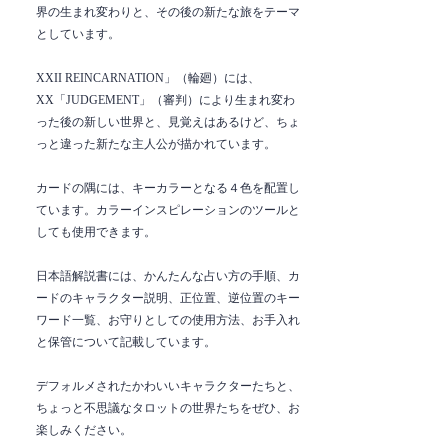
界の生まれ変わりと、その後の新たな旅をテーマ
としています。
XXII REINCARNATION」（輪廻）には、
XX「JUDGEMENT」（審判）により生まれ変わ
った後の新しい世界と、見覚えはあるけど、ちょ
っと違った新たな主人公が描かれています。
カードの隅には、キーカラーとなる４色を配置し
ています。カラーインスピレーションのツールと
しても使用できます。
日本語解説書には、かんたんな占い方の手順、カ
ードのキャラクター説明、正位置、逆位置のキー
ワード一覧、お守りとしての使用方法、お手入れ
と保管について記載しています。
デフォルメされたかわいいキャラクターたちと、
ちょっと不思議なタロットの世界たちをぜひ、お
楽しみください。