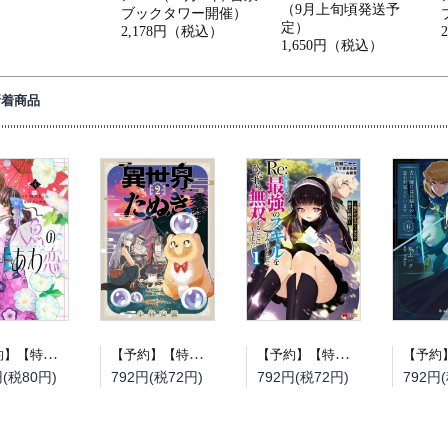
（9月上旬頃発送予
ブックタワー開催）
定）
2,178円（税込）
1,650円（税込）
新着商品
【予約】【特典付き】人魚のあわ恋 4（08/12頃発送予定）
【予約】【特典付き】異世界たぬき 2（08/12頃発送予定）
【予約】【特典付き】Re:異世界で最強のスキルを生み出せたので、ひたすら無双することにしました。~俺だけがステータスを勝手に操作~ 1（08/12頃発送予定）
円(税80円)
792円(税72円)
792円(税72円)
792円