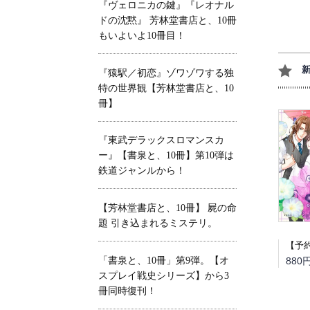
『ヴェロニカの鍵』『レオナル
ドの沈黙』 芳林堂書店と、10冊
もいよいよ10冊目！
『猿駅／初恋』ゾワゾワする独
特の世界観【芳林堂書店と、10
冊】
『東武デラックスロマンスカ
ー』【書泉と、10冊】第10弾は
鉄道ジャンルから！
【芳林堂書店と、10冊】 屍の命
題 引き込まれるミステリ。
880
「書泉と、10冊」第9弾。【オ
スプレイ戦史シリーズ】から3
冊同時復刊！