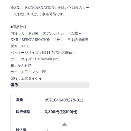
※XXII「REINCARNATION」を除いた22枚のカー
ドでお使いいただく事も可能です。
■商品仕様
内容：カード23枚 （大アルカナカード22枚＋
XXII「REINCARNATION」 1枚）、日本語版解説
付き（30p）
パッケージサイズ：H114×W72×Ｄ26[mm]
カードサイズ：H105×W60[mm]
箱：かぶせ箱
カード加工：マットPP
発行：工房ダイケイ
備考
4571646408278-011
型番
3,300円(税300円)
販売価格
購入数