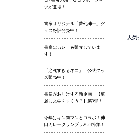
コ×書泉の新たなコラボＴシャ
ツが登場！
書泉オリジナル「夢幻紳士」グ
ッズ好評発売中！
人気
書泉はカレーも販売していま
す！
『必死すぎるネコ』 公式グッ
ズ販売中！
書泉がお届けする新企画！【華
麗に文学をすくう？】第3弾！
今年はキン肉マンとコラボ！神
田カレーグランプリ2024特集！