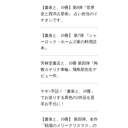
【書泉と、10冊】第8弾『世界
史と西洋占星術』 占い担当のイ
チオシです。
【書泉と、10冊】 第7弾 『シャ
ーロック・ホームズ家の料理読
本』
芳林堂書店と、10冊 第四弾『殉
教カテリナ車輪』飛鳥部先生デ
ビュー作。
ヤギ×手話！「書泉と、10冊」
でお送りする異色の2作品を是
非お手元に！
【書泉と、10冊】 第四弾。名作
「戦場のメリークリスマス」の