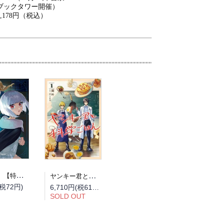
ブックタワー開催）
2,178円（税込）
【予約】【特典付き】占い師には花騎士の恋心が見えています 6（08/12頃発送予定）
ヤンキー君と科学ごはん 全巻セット（1巻~9巻）
(税72円)
6,710円(税610円)
SOLD OUT