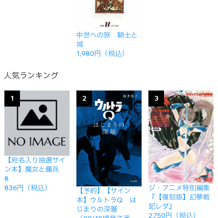
中世への旅 騎士と
城
1,980円（税込）
人気ランキング
1
2
3
【宛名入り抽選サイ
ン本】魔女と傭兵
8
ジ・アニメ特別編集
836円（税込）
【予約】【サイン
『【復刻版】幻夢戦
本】ウルトラQ は
記レダ』
じまりの深層
2,750円（税込）