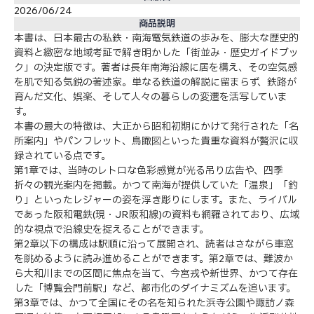
2026/06/24
商品説明
本書は、日本最古の私鉄・南海電気鉄道の歩みを、膨大な歴史的
資料と緻密な地域考証で解き明かした「街並み・歴史ガイドブッ
ク」の決定版です。著者は長年南海沿線に居を構え、その空気感
を肌で知る気鋭の著述家。単なる鉄道の解説に留まらず、鉄路が
育んだ文化、娯楽、そして人々の暮らしの変遷を活写していま
す。
本書の最大の特徴は、大正から昭和初期にかけて発行された「名
所案内」やパンフレット、鳥瞰図といった貴重な資料が贅沢に収
録されている点です。
第1章では、当時のレトロな色彩感覚が光る吊り広告や、四季
折々の観光案内を掲載。かつて南海が提供していた「温泉」「釣
り」といったレジャーの姿を浮き彫りにします。また、ライバル
であった阪和電鉄(現・JR阪和線)の資料も網羅されており、広域
的な視点で沿線史を捉えることができます。
第2章以下の構成は駅順に沿って展開され、読者はさながら車窓
を眺めるように読み進めることができます。第2章では、難波か
ら大和川までの区間に焦点を当て、今宮戎や新世界、かつて存在
した「博覧会門前駅」など、都市化のダイナミズムを追います。
第3章では、かつて全国にその名を知られた浜寺公園や諏訪ノ森