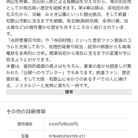
周辺を特集。吉田初三郎による鳥瞰図を交えながら、海浜別荘地
としての格式高い歴史を紐解きます。第4章以降は、岸和田の祭
礼文化から、淡輪・みさき公園といった観光拠点、そして終着・
和歌山市駅に至るまでを網羅。各支線(高師浜線、多奈川線、加
太線など)の個性豊かな歴史も余すところなく紹介されていま
す。
「由良要塞司令部」や「寺田財閥」といった歴史ファン垂涎のコ
ラムも充実しており、地理的背景や政治・経済の側面からも南海
電鉄を多角的に分析。開業当初から現在に至るまでの変遷が手に
取るようにわかります。
本書は、資料的価値の高さはもちろん、著者の温かな眼差しが貫
かれた「沿線へのラブレター」でもあります。鉄道ファン、歴史
愛好家、そして大阪・和歌山にゆかりのあるすべての人に捧げ
る、ノスタルジーと発見に満ちた一冊です。
備考
その他の詳細情報
販売価格
3,520円(税320円)
型番
9784802160155-011