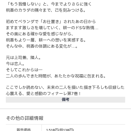
「もう我慢しない」と、今までよりさらに強く
桃香のカラダの隅々まで、己を刻みつける。
初めてベランダで「お仕置き」されたあの日から
ますます激しさを増していく、耕一のドSな熱情…
その奥にある確かな愛を感じながら、
桃香もより一層、耕一への想いを実感する。
そんな中、桃香の体調にある変化が…。
元は上司兼、隣人。
今は恋人。
そしてこれからは──
二人の歩んできた時間が、あたたかな祝福に包まれる。
ここでしか読めない、未来の二人を描いた描き下ろしも収録した
心震える、愛と感動のフィナーレ第7巻！
備考
その他の詳細情報
販売価格
1,518円(税138円)