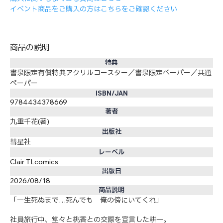
イベント商品をご購入の方はこちらをご確認ください
商品の説明
特典
書泉限定有償特典アクリルコースター／書泉限定ペーパー／共通
ペーパー
ISBN/JAN
9784434378669
著者
九重千花(著)
出版社
彗星社
レーベル
Clair TLcomics
出版日
2026/08/18
商品説明
「一生死ぬまで…死んでも 俺の傍にいてくれ」
社員旅行中、堂々と桃香との交際を宣言した耕一。