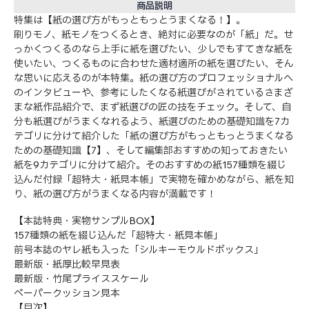
商品説明
特集は【紙の選び方がもっともっとうまくなる！】。
刷りモノ、紙モノをつくるとき、絶対に必要なのが「紙」だ。せ
っかくつくるのなら上手に紙を選びたい、少しでもすてきな紙を
使いたい、つくるものに合わせた適材適所の紙を選びたい、そん
な思いに応えるのが本特集。紙の選び方のプロフェッショナルへ
のインタビューや、参考にしたくなる紙選びがされているさまざ
まな紙作品紹介で、まず紙選びの匠の技をチェック。そして、自
分も紙選びがうまくなれるよう、紙選びのための基礎知識を7カ
テゴリに分けて紹介した「紙の選び方がもっともっとうまくなる
ための基礎知識【7】、そして編集部おすすめの知っておきたい
紙を9カテゴリに分けて紹介。そのおすすめの紙157種類を綴じ
込んだ付録「超特大・紙見本帳」で実物を確かめながら、紙を知
り、紙の選び方がうまくなる内容が満載です！
【本誌特典・実物サンプルBOX】
157種類の紙を綴じ込んだ「超特大・紙見本帳」
前号本誌のヤレ紙も入った「シルキーモウルドボックス」
最新版・紙厚比較早見表
最新版・竹尾プライススケール
ペーパークッション見本
【目次】