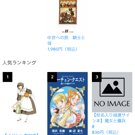
中世への旅 騎士と
城
1,980円（税込）
人気ランキング
1
2
3
【宛名入り抽選サイ
ン本】魔女と傭兵
8
836円（税込）