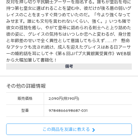
反対を押し切り平民騎士アーサーを指名する。誰もが皇后を母に
持つ第七皇女に選ばれることを望む中、彼だけが後ろ盾の弱いグ
レイスのことをまっすぐ見つめていたのだ。「今より強くなって
みせます。誰にも文句を言われないくらい、強く。」いつも隣で
彼女の孤独を癒し、やがて皇帝に認められる剣士へと上り詰めた
彼の姿に、グレイスの気持ちはいつしか恋へと変わるが、身分差
と年齢差のせいで全く異性として意識してもらえず……!? 懸命
なアタックも流され続け、成人を迎えたグレイスはある日アーサ
ーの婚約話を耳にして──？《第６回Jパブ大賞銀賞受賞作》WEB版
から大幅加筆して書籍化！
備考
その他の詳細情報
販売価格
2,090円(税190円)
型番
9784866698687-031
この商品を友達に教える