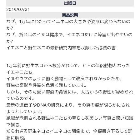
出版日
2019/07/31
商品説明
なぜ、1万年にわたってイエネコの大きさや姿形は変わらないの
か?
なぜ、折れ耳のイヌは健康で、イエネコだけに障害が出やすいの
か?
イエネコと野生ネコの最新研究内容を収録した必読の書!
1万年前に野生ネコから枝分かれして、ヒトの伴侶動物となった
イエネコたち。
イヌやウマのように働く動物として改良されなかったため、
野生の姿形や性質を色濃く残しています。
しかし、その可愛い容姿の背後には、太古からの野性が秘められ
ているのです。
最新の遺伝子やDNAの研究により、その真の姿が明らかにされ
ようとしています。
絶滅が危惧される野生ネコたちの暮らしを美しい写真と深い知識
で描き、
知られざる野生ネコとイエネコの関係まで、全編書き下ろしで詳
細に解説。