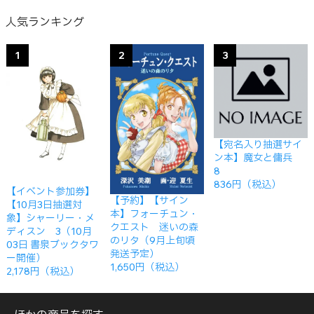
人気ランキング
1
2
3
【宛名入り抽選サイ
ン本】魔女と傭兵
8
836円（税込）
【イベント参加券】
【予約】【サイン
【10月3日抽選対
本】フォーチュン・
象】シャーリー・メ
クエスト 迷いの森
ディスン 3（10月
のリタ（9月上旬頃
03日 書泉ブックタワ
発送予定）
ー開催）
1,650円（税込）
2,178円（税込）