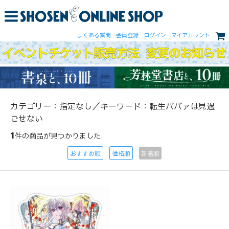
よくある質問
会員登録
ログイン
マイアカウント
カテゴリー：指定なし／キーワード：転生ババァは見過
ごせない
1
件の商品が見つかりました
おすすめ順
価格順
新着順