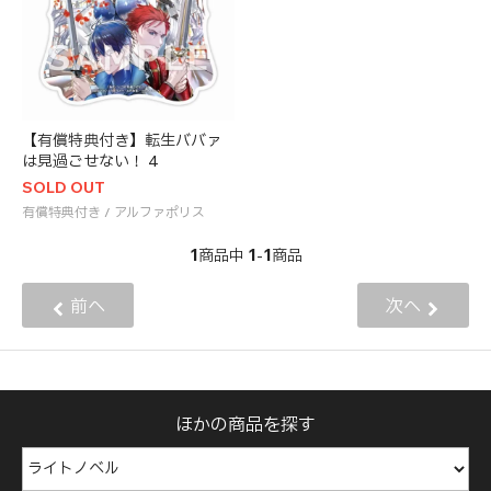
【有償特典付き】転生ババァ
は見過ごせない！ 4
SOLD OUT
有償特典付き / アルファポリス
1
1
1
商品中
-
商品
前へ
次へ
ほかの商品を探す