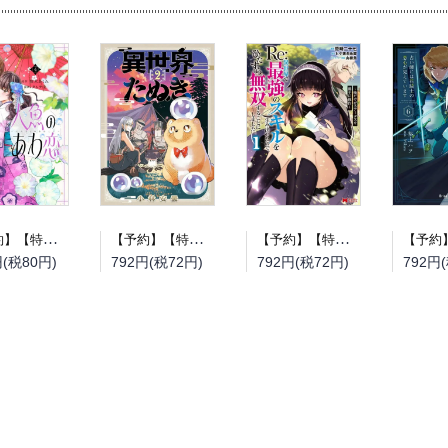
【予約】【特典付き】人魚のあわ恋 4（08/12頃発送予定）
【予約】【特典付き】異世界たぬき 2（08/12頃発送予定）
【予約】【特典付き】Re:異世界で最強のスキルを生み出せたので、ひたすら無双することにしました。~俺だけがステータスを勝手に操作~ 1（08/12頃発送予定）
円(税80円)
792円(税72円)
792円(税72円)
792円