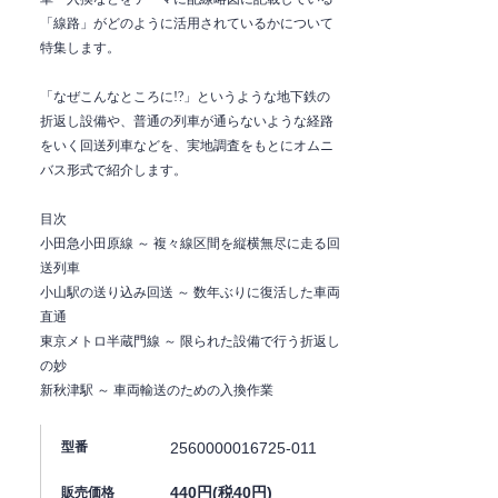
「線路」がどのように活用されているかについて
特集します。
「なぜこんなところに!?」というような地下鉄の
折返し設備や、普通の列車が通らないような経路
をいく回送列車などを、実地調査をもとにオムニ
バス形式で紹介します。
目次
小田急小田原線 ～ 複々線区間を縦横無尽に走る回
送列車
小山駅の送り込み回送 ～ 数年ぶりに復活した車両
直通
東京メトロ半蔵門線 ～ 限られた設備で行う折返し
の妙
新秋津駅 ～ 車両輸送のための入換作業
2560000016725-011
型番
440円(税40円)
販売価格