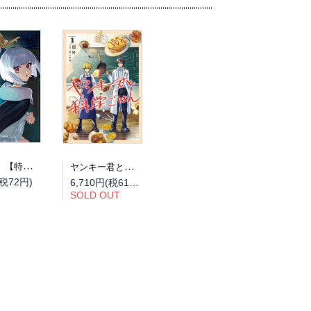
【予約】【特典付き】占い師には花騎士の恋心が見えています 6（08/12頃発送予定）
ヤンキー君と科学ごはん 全巻セット（1巻~9巻）
(税72円)
6,710円(税610円)
SOLD OUT