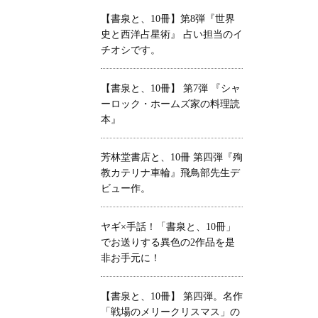
【書泉と、10冊】第8弾『世界
史と西洋占星術』 占い担当のイ
チオシです。
【書泉と、10冊】 第7弾 『シャ
ーロック・ホームズ家の料理読
本』
芳林堂書店と、10冊 第四弾『殉
教カテリナ車輪』飛鳥部先生デ
ビュー作。
ヤギ×手話！「書泉と、10冊」
でお送りする異色の2作品を是
非お手元に！
【書泉と、10冊】 第四弾。名作
「戦場のメリークリスマス」の