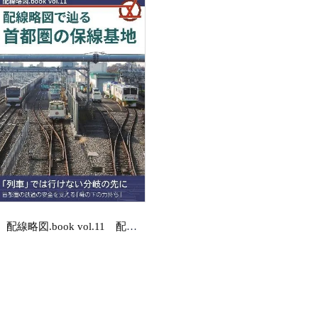
配線略図.book vol.11 配線略図で辿る首都圏の保線基地