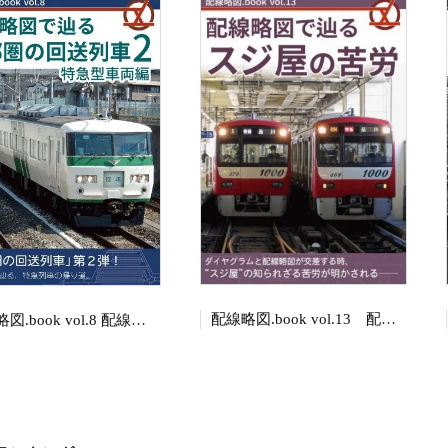
配線略図.book vol.13 配線略図で辿るスジ屋の苦労
配線略図.book vol.8 配線略図で辿る首都圏の回送列車2 特急型車両編