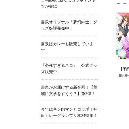
コ×書泉の新たなコラボＴシャ
ツが登場！
書泉オリジナル「夢幻紳士」グ
ッズ好評発売中！
書泉はカレーも販売していま
す！
『必死すぎるネコ』 公式グッ
ズ販売中！
880
書泉がお届けする新企画！【華
麗に文学をすくう？】第3弾！
今年はキン肉マンとコラボ！神
田カレーグランプリ2024特集！