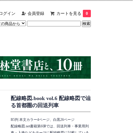
ログイン
会員登録
カートを見る
0
配線略図.book vol.6 配線略図で辿
る首都圏の回送列車
B5判 本文カラー4ページ、白黒26ページ
配線略図.net書籍第6弾では、回送列車・事業用列
車・入換などをテーマに配線略図に記載している