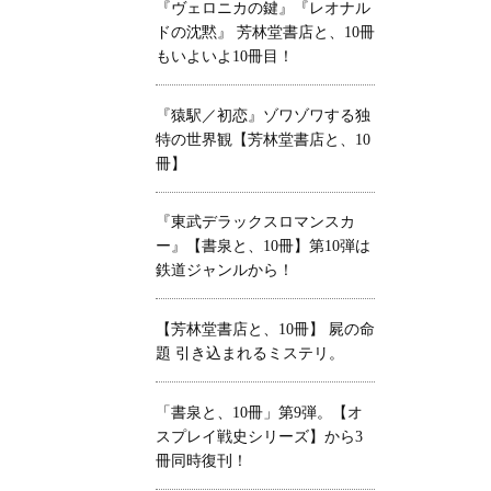
『ヴェロニカの鍵』『レオナル
ドの沈黙』 芳林堂書店と、10冊
もいよいよ10冊目！
『猿駅／初恋』ゾワゾワする独
特の世界観【芳林堂書店と、10
冊】
『東武デラックスロマンスカ
ー』【書泉と、10冊】第10弾は
鉄道ジャンルから！
【芳林堂書店と、10冊】 屍の命
題 引き込まれるミステリ。
「書泉と、10冊」第9弾。【オ
スプレイ戦史シリーズ】から3
冊同時復刊！