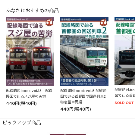
あなたにおすすめの商品
配線略図.boo
配線略図.book vol.13 配線
配線略図.book vol.8 配線略
図で辿る首
略図で辿るスジ屋の苦労
図で辿る首都圏の回送列車2
特急型車両編
SOLD OUT
440円(税40円)
440円(税40円)
ピックアップ商品