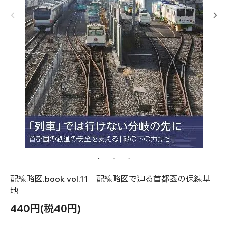
配線略図.book vol.11 配線略図で辿る首都圏の保線基
地
440円(税40円)