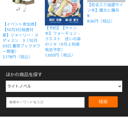
【宛名入り抽選サイ
ン本】魔女と傭兵
8
836円（税込）
【イベント参加券】
【予約】【サイン
【10月3日抽選対
本】フォーチュン・
象】シャーリー・メ
クエスト 迷いの森
ディスン 3（10月
のリタ（9月上旬頃
03日 書泉ブックタワ
発送予定）
ー開催）
1,650円（税込）
2,178円（税込）
ほかの商品を探す
検索