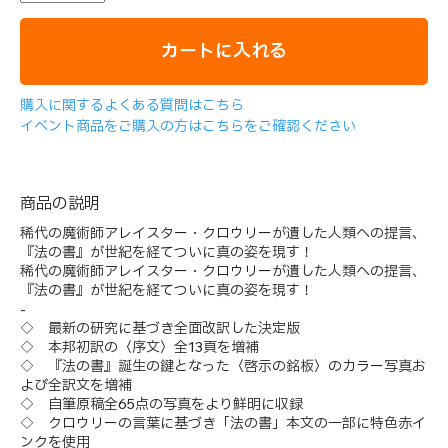
カートに入れる
購入に関するよくある質問はこちら
イベント商品をご購入の方はこちらをご確認ください
商品の説明
稀代の魔術師アレイスター・クロウリーが遺した人類への提言、
『法の書』が世紀を経てついに真の姿を現す！
稀代の魔術師アレイスター・クロウリーが遺した人類への提言、
『法の書』が世紀を経てついに真の姿を現す！
-
◇ 最新の研究に基づき全面改訳した決定版
◇ 本邦初訳の〈序文〉全13頁を増補
◇ 『法の書』誕生の鍵となった〈啓示の銘板〉のカラー写真お
よび全訳文を増補
◇ 自筆原稿全65点の写真をより鮮明に収録
◇ クロウリーの言葉に基づき「法の書」本文の一部に特色赤イ
ンクを使用