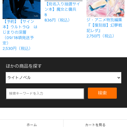
【宛名入り抽選サイ
ン本】魔女と傭兵
8
ジ・アニメ特別編集
836円（税込）
【予約】【サイン
『【復刻版】幻夢戦
本】ウルトラQ は
記レダ』
じまりの深層
2,750円（税込）
（09/18頃発送予
定）
2,530円（税込）
ほかの商品を探す
検索
ホーム
カートを見る