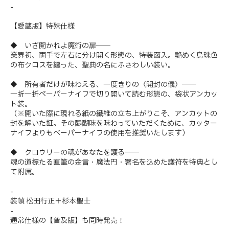
-
【愛蔵版】特殊仕様
◆ いざ開かれよ魔術の扉――
業界初、両手で左右に分け開く形態の、特装函入。艶めく烏珠色
の布クロスを纏った、聖典の名にふさわしい装い。
◆ 所有者だけが味わえる、一度きりの〈開封の儀〉――
一折一折ペーパーナイフで切り開いて読む形態の、袋状アンカッ
ト装。
（※開いた際に現れる紙の繊維の立ち上がりこそ、アンカットの
封を解いた証。その醍醐味を味わっていただくために、カッター
ナイフよりもペーパーナイフの使用を推奨いたします）
◆ クロウリーの魂があなたを護る――
魂の道標たる直筆の金言・魔法円・署名を込めた護符を特典とし
て附属。
-
装幀 松田行正＋杉本聖士
-
通常仕様の【普及版】も同時発売！