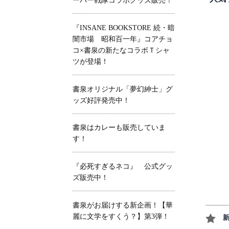
ーパー戦隊コラボグッズ販売！
『INSANE BOOKSTORE 続・暗
闇市場 昭和百一年』コアチョ
コ×書泉の新たなコラボＴシャ
ツが登場！
書泉オリジナル「夢幻紳士」グ
ッズ好評発売中！
書泉はカレーも販売していま
す！
『必死すぎるネコ』 公式グッ
ズ販売中！
書泉がお届けする新企画！【華
麗に文学をすくう？】第3弾！