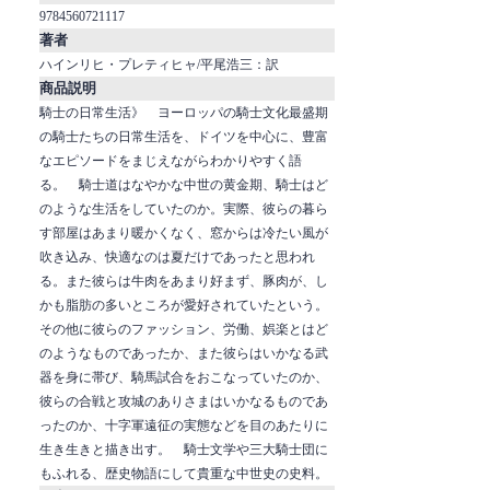
9784560721117
著者
ハインリヒ・プレティヒャ/平尾浩三：訳
商品説明
騎士の日常生活》 ヨーロッパの騎士文化最盛期
の騎士たちの日常生活を、ドイツを中心に、豊富
なエピソードをまじえながらわかりやすく語
る。 騎士道はなやかな中世の黄金期、騎士はど
のような生活をしていたのか。実際、彼らの暮ら
す部屋はあまり暖かくなく、窓からは冷たい風が
吹き込み、快適なのは夏だけであったと思われ
る。また彼らは牛肉をあまり好まず、豚肉が、し
かも脂肪の多いところが愛好されていたという。
その他に彼らのファッション、労働、娯楽とはど
のようなものであったか、また彼らはいかなる武
器を身に帯び、騎馬試合をおこなっていたのか、
彼らの合戦と攻城のありさまはいかなるものであ
ったのか、十字軍遠征の実態などを目のあたりに
生き生きと描き出す。 騎士文学や三大騎士団に
もふれる、歴史物語にして貴重な中世史の史料。