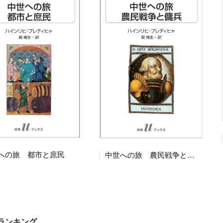
への旅 都市と庶民
中世への旅 農民戦争と傭兵
ランキング