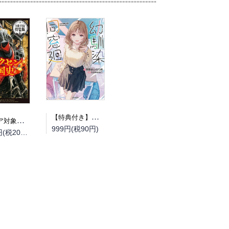
【特典付き】幼馴染同窓廻
（フェア対象商品）【予約】【特典付き】オルクセン王国史~野蛮なオークの国は、如何にして平和なエルフの国を焼き払うに至ったか~ 7 小冊子付き特装版（08/12頃発送予定）
999円(税90円)
2,200円(税200円)