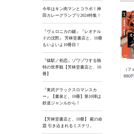
今年はキン肉マンとコラボ！神
田カレーグランプリ2024特集！
『ヴェロニカの鍵』『レオナル
ドの沈黙』 芳林堂書店と、10冊
もいよいよ10冊目！
『猿駅／初恋』ゾワゾワする独
特の世界観【芳林堂書店と、10
冊】
880
『東武デラックスロマンスカ
ー』【書泉と、10冊】第10弾は
鉄道ジャンルから！
【芳林堂書店と、10冊】 屍の命
題 引き込まれるミステリ。