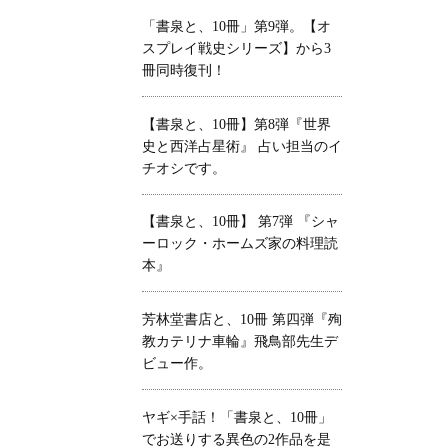
「書泉と、10冊」第9弾。【オ
スプレイ戦史シリーズ】から3
冊同時復刊！
【書泉と、10冊】第8弾『世界
史と西洋占星術』 占い担当のイ
チオシです。
【書泉と、10冊】 第7弾 『シャ
ーロック・ホームズ家の料理読
本』
芳林堂書店と、10冊 第四弾『殉
教カテリナ車輪』飛鳥部先生デ
ビュー作。
ヤギ×手話！「書泉と、10冊」
でお送りする異色の2作品を是