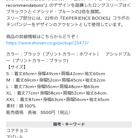
recommendations”』のデザインを踏襲したロングスリーブは＜
ブラック＞と＜アシッド・ブルー＞の2色を展開。
スリーブ部分には、22年の『EXPERIENCE BOOKS』コラボの
チンパンジーをデザインのアクセントとして使用しています。
商品の詳細情報はこちらからどうぞ！
https://www.shosen.co.jp/pickup/23472/
カラー：ブラック（プリントカラー：ホワイト） アシッドブル
ー（プリントカラー：ブラック)
【サイズ】
S ：着丈65cm×身幅49cm×肩幅42cm×袖丈60cm
M ：着丈69cm×身幅52cm×肩幅45cm×袖丈62cm
L ：着丈73cm×身幅55cm×肩幅48cm×袖63cm
XL ：着丈77cm×身幅58cm×肩幅52cm×袖丈64cm
XXL ：着丈81cm×身幅63cm×肩幅56cm×袖丈65cm
素材：綿 100%
販売価格 長袖 5500円（税込）
備考・キーワード
コアチョコ
アパレル