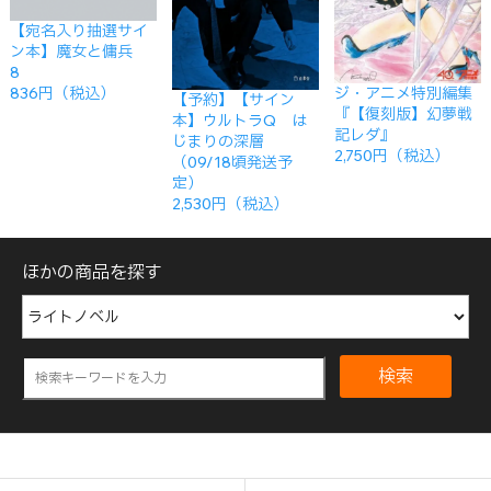
【宛名入り抽選サイ
ン本】魔女と傭兵
8
ジ・アニメ特別編集
836円（税込）
【予約】【サイン
『【復刻版】幻夢戦
本】ウルトラQ は
記レダ』
じまりの深層
2,750円（税込）
（09/18頃発送予
定）
2,530円（税込）
ほかの商品を探す
検索