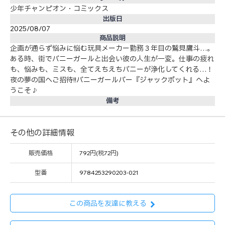
少年チャンピオン・コミックス
出版日
2025/08/07
商品説明
企画が通らず悩みに悩む玩具メーカー勤務３年目の鷲見鷹斗…。
ある時、街でバニーガールと出会い彼の人生が一変。仕事の疲れ
も、悩みも、ミスも、全てえちえちバニーが浄化してくれる…！
夜の夢の国へご招待!!バニーガールバー『ジャックポット』へよ
うこそ♪
備考
その他の詳細情報
販売価格
792円(税72円)
型番
9784253290203-021
この商品を友達に教える