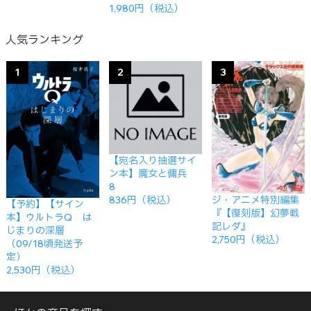
1,980円（税込）
人気ランキング
1
2
3
【宛名入り抽選サイ
ン本】魔女と傭兵
8
ジ・アニメ特別編集
836円（税込）
【予約】【サイン
『【復刻版】幻夢戦
本】ウルトラQ は
記レダ』
じまりの深層
2,750円（税込）
（09/18頃発送予
定）
2,530円（税込）