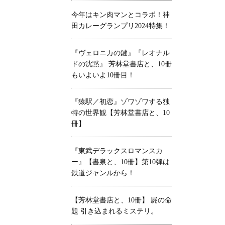
今年はキン肉マンとコラボ！神
田カレーグランプリ2024特集！
『ヴェロニカの鍵』『レオナル
ドの沈黙』 芳林堂書店と、10冊
もいよいよ10冊目！
『猿駅／初恋』ゾワゾワする独
特の世界観【芳林堂書店と、10
冊】
『東武デラックスロマンスカ
ー』【書泉と、10冊】第10弾は
鉄道ジャンルから！
【芳林堂書店と、10冊】 屍の命
題 引き込まれるミステリ。