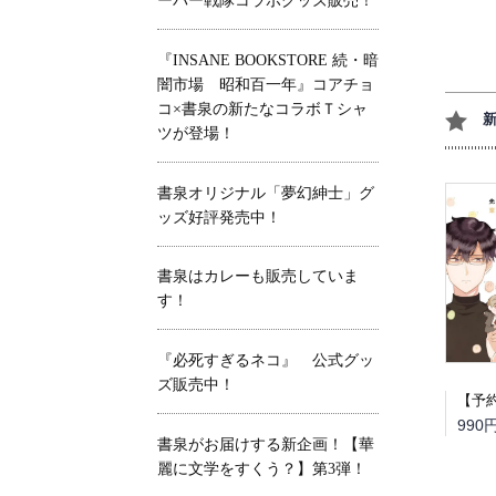
ーパー戦隊コラボグッズ販売！
『INSANE BOOKSTORE 続・暗
闇市場 昭和百一年』コアチョ
コ×書泉の新たなコラボＴシャ
ツが登場！
書泉オリジナル「夢幻紳士」グ
ッズ好評発売中！
書泉はカレーも販売していま
す！
『必死すぎるネコ』 公式グッ
ズ販売中！
990
書泉がお届けする新企画！【華
麗に文学をすくう？】第3弾！