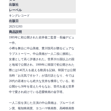
出版社
レーベル
キングレコード
出版日
2025/12/03
商品説明
1995年に初公開された岩井俊二監督・長編デビュ
ー作。
小樽を舞台に中山美穂、豊川悦司が贈るピュアな
ラブストーリー。中山美穂が一人二役に挑戦し、
女優として高く評価された。世界20カ国以上の国
と地域で公開され、1999年に韓国で初公開された
際には140万人を超える動員を記録。韓国では公開
当時「お元気ですか？」が流行語となり、今では
20代の若者からも絶大な支持を獲得している。初
公開から30年を迎えた今もなお、世代を超え世界
中で愛され続けている恋愛映画の金字塔。
一人二役を演じた主演の中山美穂は、ブルーリボ
ン賞、報知映画賞、ヨコハマ映画祭、高崎映画祭