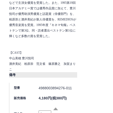
などで主演女優賞を受賞した。また、1995第19回
日本アカデミー賞では優秀作品賞に加えて、豊川
悦司が優秀助演男優賞と話題賞（俳優部門）を、
柏原崇と酒井美紀が新人俳優賞を、REMEDIOSが
優秀音楽賞を受賞。1995年度『キネマ旬報』ベス
トテンで第3位、同・読者選出ベストテン第1位に
輝くなど多数の賞を受賞した。
【CAST】
中山美穂 豊川悦司
酒井美紀 柏原崇 范文雀 篠原勝之 加賀まり
こ
備考
4988003894276-011
型番
4,180円(税380円)
販売価格