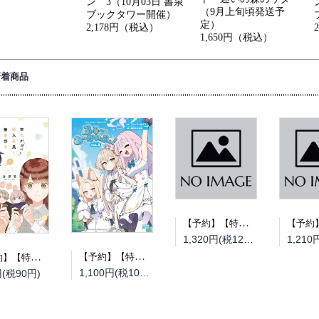
ン 3（10月03日 書泉
（9月上旬頃発送予
ブックタワー開催）
定）
2,178円（税込）
1,650円（税込）
新着商品
【予約】【特典付き】とある町でおきた百の怪異について 下（08/19頃発送予定）
1,320円(税120円)
【予約】【特典付き】ブルーアーカイブ公式4コマ ぶるーあーかいぶっ！ 2（08/25頃発送予定）
【予約】【特典付き】空気が「読める」新入社員と無愛想な先輩 8（08/25頃発送予定）
1,100円(税100円)
円(税90円)