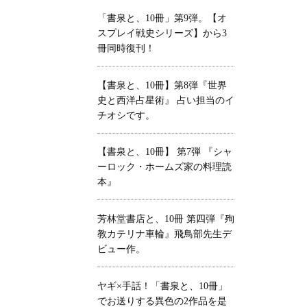
「書泉と、10冊」第9弾。【オ
スプレイ戦史シリーズ】から3
冊同時復刊！
【書泉と、10冊】第8弾『世界
史と西洋占星術』 占い担当のイ
チオシです。
【書泉と、10冊】 第7弾 『シャ
ーロック・ホームズ家の料理読
本』
芳林堂書店と、10冊 第四弾『殉
教カテリナ車輪』飛鳥部先生デ
ビュー作。
ヤギ×手話！「書泉と、10冊」
でお送りする異色の2作品を是