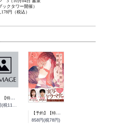
ン 3（10月04日 書泉
ブックタワー開催）
2,178円（税込）
【予約】【特典付き】とある町でおきた百の怪異について 上（08/19頃発送予定）
1,210円(税110円)
【予約】【特典付き】ドライな同期の溺愛癖 4（08/18頃発送予定）
858円(税78円)