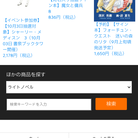
ン本】魔女と傭兵
8
836円（税込）
【イベント参加券】
【予約】【サイン
【10月3日抽選対
本】フォーチュン・
象】シャーリー・メ
クエスト 迷いの森
ディスン 3（10月
のリタ（9月上旬頃
03日 書泉ブックタワ
発送予定）
ー開催）
1,650円（税込）
2,178円（税込）
ほかの商品を探す
検索