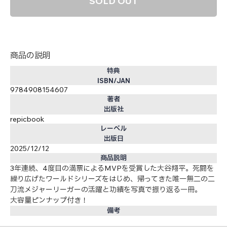
SOLD OUT
商品の説明
特典
ISBN/JAN
9784908154607
著者
出版社
repicbook
レーベル
出版日
2025/12/12
商品説明
3年連続、4度目の満票によるMVPを受賞した大谷翔平。死闘を
繰り広げたワールドシリーズをはじめ、帰ってきた唯一無二の二
刀流メジャーリーガーの活躍と功績を写真で振り返る一冊。
大容量ピンナップ付き！
備考