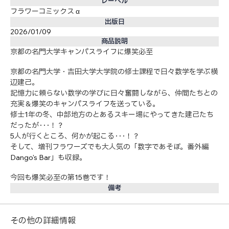
レーベル
フラワーコミックス α
出版日
2026/01/09
商品説明
京都の名門大学キャンパスライフに爆笑必至
京都の名門大学・吉田大学大学院の修士課程で日々数学を学ぶ横
辺建己。
記憶力に頼らない数学の学びに日々奮闘しながら、仲間たちとの
充実＆爆笑のキャンパスライフを送っている。
修士1年の冬、中部地方のとあるスキー場にやってきた建己たち
だったが･･･！？
5人が行くところ、何かが起こる･･･！？
そして、増刊フラワーズでも大人気の「数字であそぼ。番外編
Dango's Bar」も収録。
今回も爆笑必至の第15巻です！
備考
その他の詳細情報