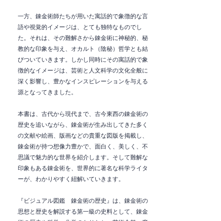
一方、錬金術師たちが用いた寓話的で象徴的な言
語や視覚的イメージは、とても独特なものでし
た。それは、その難解さから錬金術に神秘的、秘
教的な印象を与え、オカルト（陰秘）哲学とも結
びついていきます。しかし同時にその寓話的で象
徴的なイメージは、芸術と人文科学の文化全般に
深く影響し、豊かなインスピレーションを与える
源となってきました。
本書は、古代から現代まで、古今東西の錬金術の
歴史を追いながら、錬金術が生み出してきた多く
の文献や絵画、版画などの貴重な図版を掲載し、
錬金術が持つ想像力豊かで、面白く、美しく、不
思議で魅力的な世界を紹介します。そして難解な
印象もある錬金術を、世界的に著名な科学ライタ
ーが、わかりやすく紐解いていきます。
『ビジュアル図鑑 錬金術の歴史』は、錬金術の
思想と歴史を解説する第一級の史料として、錬金