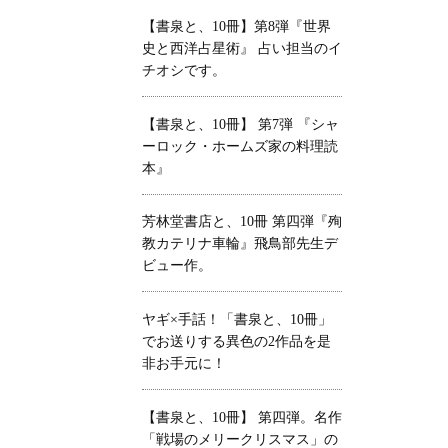
【書泉と、10冊】第8弾『世界
史と西洋占星術』 占い担当のイ
チオシです。
【書泉と、10冊】 第7弾 『シャ
ーロック・ホームズ家の料理読
本』
芳林堂書店と、10冊 第四弾『殉
教カテリナ車輪』飛鳥部先生デ
ビュー作。
ヤギ×手話！「書泉と、10冊」
でお送りする異色の2作品を是
非お手元に！
【書泉と、10冊】 第四弾。名作
「戦場のメリークリスマス」の