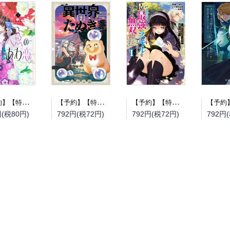
【予約】【特典付き】人魚のあわ恋 4（08/12頃発送予定）
【予約】【特典付き】異世界たぬき 2（08/12頃発送予定）
【予約】【特典付き】Re:異世界で最強のスキルを生み出せたので、ひたすら無双することにしました。~俺だけがステータスを勝手に操作~ 1（08/12頃発送予定）
円(税80円)
792円(税72円)
792円(税72円)
792円