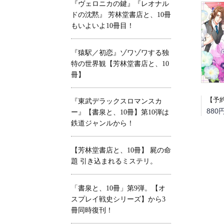
『ヴェロニカの鍵』『レオナル
ドの沈黙』 芳林堂書店と、10冊
もいよいよ10冊目！
『猿駅／初恋』ゾワゾワする独
特の世界観【芳林堂書店と、10
冊】
『東武デラックスロマンスカ
880
ー』【書泉と、10冊】第10弾は
鉄道ジャンルから！
【芳林堂書店と、10冊】 屍の命
題 引き込まれるミステリ。
「書泉と、10冊」第9弾。【オ
スプレイ戦史シリーズ】から3
冊同時復刊！