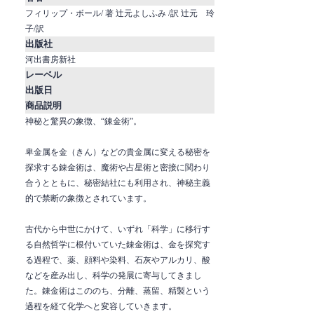
フィリップ・ボール/ 著 辻元よしふみ /訳 辻元 玲
子/訳
出版社
河出書房新社
レーベル
出版日
商品説明
神秘と驚異の象徴、“錬金術”。
卑金属を金（きん）などの貴金属に変える秘密を
探求する錬金術は、魔術や占星術と密接に関わり
合うとともに、秘密結社にも利用され、神秘主義
的で禁断の象徴とされています。
古代から中世にかけて、いずれ「科学」に移行す
る自然哲学に根付いていた錬金術は、金を探究す
る過程で、薬、顔料や染料、石灰やアルカリ、酸
などを産み出し、科学の発展に寄与してきまし
た。錬金術はこののち、分離、蒸留、精製という
過程を経て化学へと変容していきます。