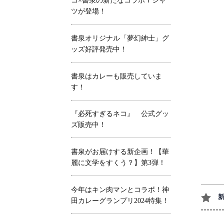
コ×書泉の新たなコラボＴシャ
ツが登場！
書泉オリジナル「夢幻紳士」グ
ッズ好評発売中！
書泉はカレーも販売していま
す！
『必死すぎるネコ』 公式グッ
ズ販売中！
書泉がお届けする新企画！【華
麗に文学をすくう？】第3弾！
今年はキン肉マンとコラボ！神
田カレーグランプリ2024特集！