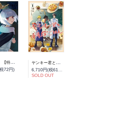
【予約】【特典付き】占い師には花騎士の恋心が見えています 6（08/12頃発送予定）
ヤンキー君と科学ごはん 全巻セット（1巻~9巻）
(税72円)
6,710円(税610円)
SOLD OUT