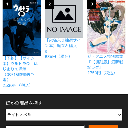
1
2
3
【宛名入り抽選サイ
ン本】魔女と傭兵
8
ジ・アニメ特別編集
836円（税込）
【予約】【サイン
『【復刻版】幻夢戦
本】ウルトラQ は
記レダ』
じまりの深層
2,750円（税込）
（09/18頃発送予
定）
2,530円（税込）
ほかの商品を探す