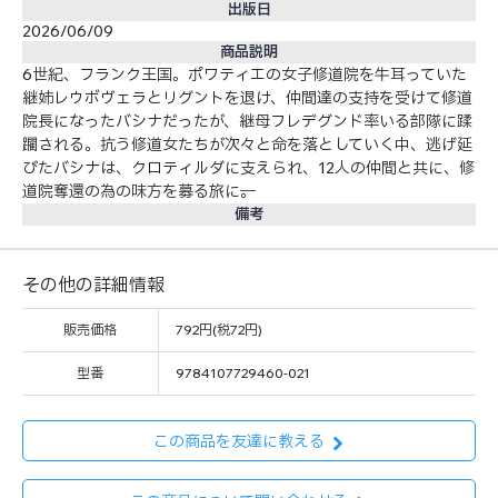
出版日
2026/06/09
商品説明
6世紀、フランク王国。ポワティエの女子修道院を牛耳っていた
継姉レウボヴェラとリグントを退け、仲間達の支持を受けて修道
院長になったバシナだったが、継母フレデグンド率いる部隊に蹂
躙される。抗う修道女たちが次々と命を落としていく中、逃げ延
びたバシナは、クロティルダに支えられ、12人の仲間と共に、修
道院奪還の為の味方を募る旅に──。
備考
その他の詳細情報
販売価格
792円(税72円)
型番
9784107729460-021
この商品を友達に教える