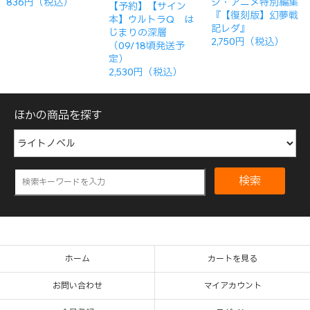
ジ・アニメ特別編集
836円（税込）
【予約】【サイン
『【復刻版】幻夢戦
本】ウルトラQ は
記レダ』
じまりの深層
2,750円（税込）
（09/18頃発送予
定）
2,530円（税込）
ほかの商品を探す
検索
ホーム
カートを見る
お問い合わせ
マイアカウント