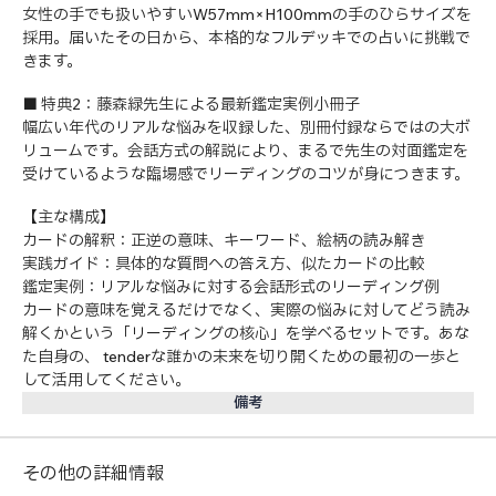
女性の手でも扱いやすいW57mm×H100mmの手のひらサイズを
採用。届いたその日から、本格的なフルデッキでの占いに挑戦で
きます。
■ 特典2：藤森緑先生による最新鑑定実例小冊子
幅広い年代のリアルな悩みを収録した、別冊付録ならではの大ボ
リュームです。会話方式の解説により、まるで先生の対面鑑定を
受けているような臨場感でリーディングのコツが身につきます。
【主な構成】
カードの解釈：正逆の意味、キーワード、絵柄の読み解き
実践ガイド：具体的な質問への答え方、似たカードの比較
鑑定実例：リアルな悩みに対する会話形式のリーディング例
カードの意味を覚えるだけでなく、実際の悩みに対してどう読み
解くかという「リーディングの核心」を学べるセットです。あな
た自身の、 tenderな誰かの未来を切り開くための最初の一歩と
して活用してください。
備考
その他の詳細情報