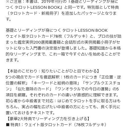
※ご注意：本書は、2019年刊行の『基礎とリーディングが身に
つく タロットLESSON BOOK』と同一です。特別版として特典
（タロットカード・新規冊子）を追加したパッケージとなりま
す。
基礎とリーディングが身につく タロットLESSON BOOK
ウェイト版タロットカード78枚（フルデッキ）と、プロの技が詰
まった鑑定実例200選掲載書籍と会話形式の実例掲載小冊子がセ
ットになった入門書の決定版が登場しました。基礎知識から本格
的なリーディングまで、これ一箱で今すぐ占いを始めることがで
きます。
【本誌のこだわり：知りたいことがひと目でわかる】
5つの視点でカードを徹底解釈：1枚のカードにつき「正位置・逆
位置の解釈」「キーワードと絵柄の意味」「サンプルクエスチョ
ン」「似た意味のカード」「ワンオラクルでの今日の運勢」の5
項目を網羅。それぞれのカードの違いが直感的に理解できます。
初心者から中級者まで対応：はじめてタロットを手に取る方はも
ちろん、実占の幅を広げたい中級者の方にとっても、長く手元に
置いておけるテキストです。
【豪華2大特典でリーディング力を引き上げる】
■ 特典1：ウェイト版タロットカード（78枚フルデッキ）