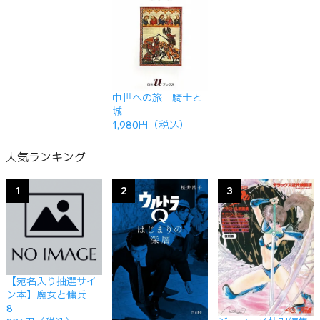
中世への旅 騎士と
城
1,980円（税込）
人気ランキング
1
2
3
【宛名入り抽選サイ
ン本】魔女と傭兵
8