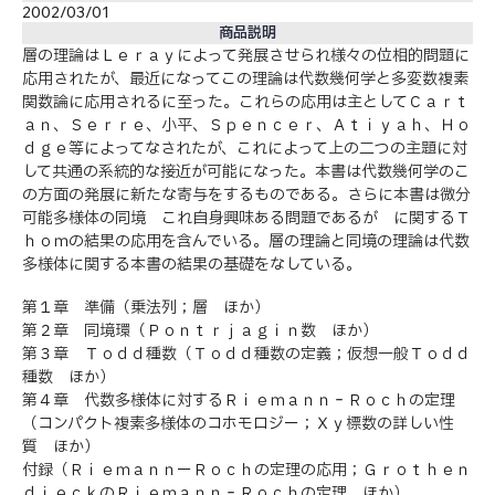
2002/03/01
商品説明
層の理論はＬｅｒａｙによって発展させられ様々の位相的問題に
応用されたが、最近になってこの理論は代数幾何学と多変数複素
関数論に応用されるに至った。これらの応用は主としてＣａｒｔ
ａｎ、Ｓｅｒｒｅ、小平、Ｓｐｅｎｃｅｒ、Ａｔｉｙａｈ、Ｈｏ
ｄｇｅ等によってなされたが、これによって上の二つの主題に対
して共通の系統的な接近が可能になった。本書は代数幾何学のこ
の方面の発展に新たな寄与をするものである。さらに本書は微分
可能多様体の同境 これ自身興味ある問題であるが に関するＴ
ｈｏｍの結果の応用を含んでいる。層の理論と同境の理論は代数
多様体に関する本書の結果の基礎をなしている。
第１章 準備（乗法列；層 ほか）
第２章 同境環（Ｐｏｎｔｒｊａｇｉｎ数 ほか）
第３章 Ｔｏｄｄ種数（Ｔｏｄｄ種数の定義；仮想一般Ｔｏｄｄ
種数 ほか）
第４章 代数多様体に対するＲｉｅｍａｎｎ‐Ｒｏｃｈの定理
（コンパクト複素多様体のコホモロジー；Ｘｙ標数の詳しい性
質 ほか）
付録（ＲｉｅｍａｎｎーＲｏｃｈの定理の応用；Ｇｒｏｔｈｅｎ
ｄｉｅｃｋのＲｉｅｍａｎｎ‐Ｒｏｃｈの定理 ほか）