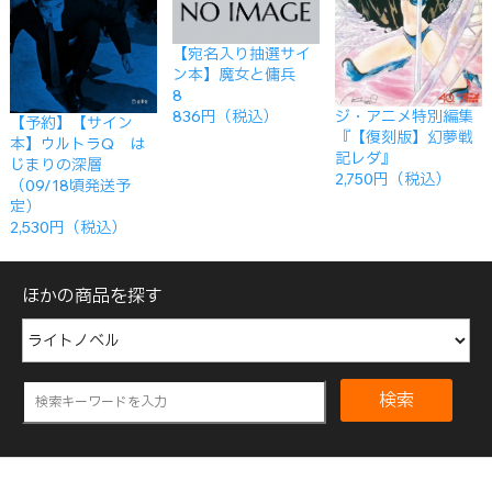
【宛名入り抽選サイ
ン本】魔女と傭兵
8
ジ・アニメ特別編集
836円（税込）
【予約】【サイン
『【復刻版】幻夢戦
本】ウルトラQ は
記レダ』
じまりの深層
2,750円（税込）
（09/18頃発送予
定）
2,530円（税込）
ほかの商品を探す
検索