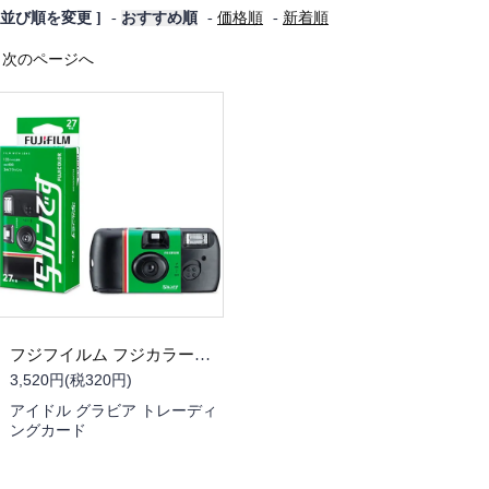
[ 並び順を変更 ]
-
おすすめ順
-
価格順
-
新着順
次のページへ
フジフイルム フジカラー写ルンです 27枚撮り LF JDV1 SP FL 27SH 1
3,520円(税320円)
アイドル グラビア トレーディ
ングカード