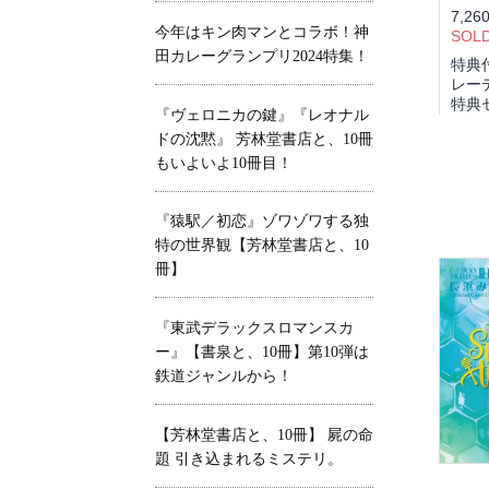
7,26
今年はキン肉マンとコラボ！神
SOL
田カレーグランプリ2024特集！
特典
レー
特典
『ヴェロニカの鍵』『レオナル
ドの沈黙』 芳林堂書店と、10冊
もいよいよ10冊目！
『猿駅／初恋』ゾワゾワする独
特の世界観【芳林堂書店と、10
冊】
『東武デラックスロマンスカ
ー』【書泉と、10冊】第10弾は
鉄道ジャンルから！
【芳林堂書店と、10冊】 屍の命
題 引き込まれるミステリ。