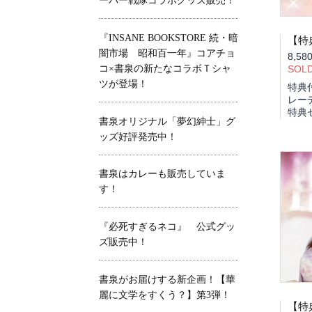
ーパー戦隊コラボグッズ販売！
『INSANE BOOKSTORE 続・暗
闇市場 昭和百一年』コアチョ
8,58
コ×書泉の新たなコラボＴシャ
SOL
ツが登場！
特典
レー
特典
書泉オリジナル「夢幻紳士」グ
ッズ好評発売中！
書泉はカレーも販売していま
す！
『必死すぎるネコ』 公式グッ
ズ販売中！
書泉がお届けする新企画！【華
麗に文学をすくう？】第3弾！