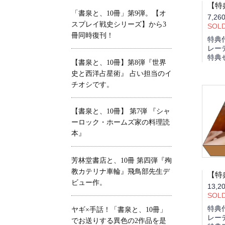
「書泉と、10冊」第9弾。【オ
7,26
スプレイ戦史シリーズ】から3
SOL
冊同時復刊！
特典
レー
特典
【書泉と、10冊】第8弾『世界
史と西洋占星術』 占い担当のイ
チオシです。
【書泉と、10冊】 第7弾 『シャ
ーロック・ホームズ家の料理読
本』
芳林堂書店と、10冊 第四弾『殉
教カテリナ車輪』飛鳥部先生デ
ビュー作。
13,2
SOL
特典
ヤギ×手話！「書泉と、10冊」
レー
でお送りする異色の2作品を是