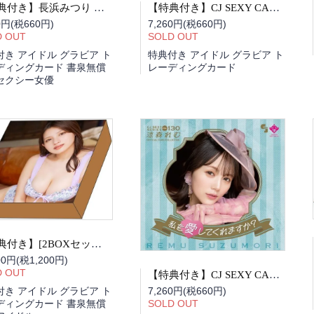
【特典付き】CJ SEXY CARD SERIES VOL.132 八掛うみ OFFICIAL CARD COLLECTION 笑顔がいっぱい BOX
【特典付き】長浜みつり オフィシャルカードコレクション VOL.133 Sweet Honey BOX
7,260円(税660円)
0円(税660円)
SOLD OUT
D OUT
特典付き アイドル グラビア ト
付き アイドル グラビア ト
レーディングカード
ディングカード 書泉無償
セクシー女優
【特典付き】[2BOXセット]花咲楓香 CUTIE PIE Tradingcard BOX
00円(税1,200円)
D OUT
【特典付き】CJ SEXY CARD SERIES VOL.130 涼森れむ OFFICIAL CARD COLLECTION 私を愛してくれますか？ BOX
7,260円(税660円)
付き アイドル グラビア ト
SOLD OUT
ディングカード 書泉無償