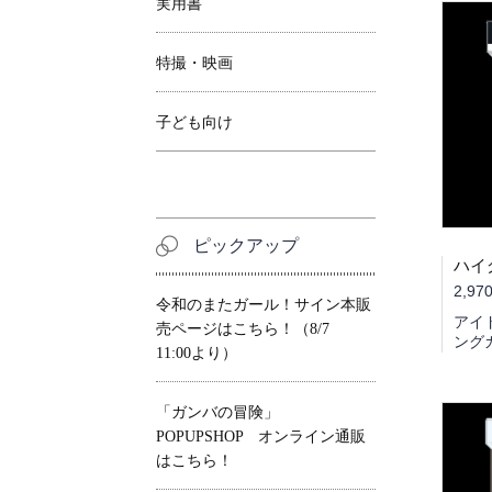
実用書
特撮・映画
子ども向け
ピックアップ
2,97
令和のまたガール！サイン本販
アイ
売ページはこちら！（8/7
ング
11:00より）
「ガンバの冒険」
POPUPSHOP オンライン通販
はこちら！