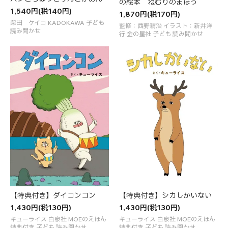
の絵本 ねむりのまほう
1,540円(税140円)
1,870円(税170円)
柴田 ケイコ KADOKAWA 子ども
監修：西野精治 イラスト：新井洋
読み聞かせ
行 金の星社 子ども 読み聞かせ
【特典付き】ダイコンコン
【特典付き】シカしかいない
1,430円(税130円)
1,430円(税130円)
キューライス 白泉社 MOEのえほん
キューライス 白泉社 MOEのえほん
特典付き 子ども 読み聞かせ
特典付き 子ども 読み聞かせ