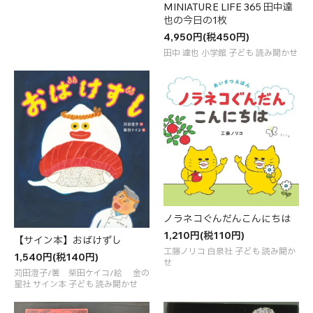
MINIATURE LIFE 365 田中達
也の今日の1枚
4,950円(税450円)
田中 達也 小学館 子ども 読み聞かせ
ノラネコぐんだんこんにちは
1,210円(税110円)
【サイン本】おばけずし
工藤ノリコ 白泉社 子ども 読み聞か
1,540円(税140円)
せ
苅田澄子/著 柴田ケイコ/絵 金の
星社 サイン本 子ども 読み聞かせ