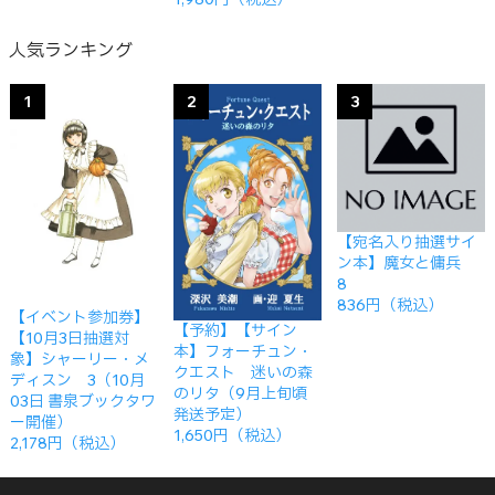
人気ランキング
1
2
3
【宛名入り抽選サイ
ン本】魔女と傭兵
8
836円（税込）
【イベント参加券】
【予約】【サイン
【10月3日抽選対
本】フォーチュン・
象】シャーリー・メ
クエスト 迷いの森
ディスン 3（10月
のリタ（9月上旬頃
03日 書泉ブックタワ
発送予定）
ー開催）
1,650円（税込）
2,178円（税込）