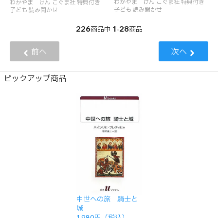
わかやま けん こぐま社 特典付き
わかやま けん こぐま社 特典付き
子ども 読み聞かせ
子ども 読み聞かせ
226
1
28
商品中
-
商品
前へ
次へ
ピックアップ商品
中世への旅 騎士と
城
1,980円（税込）