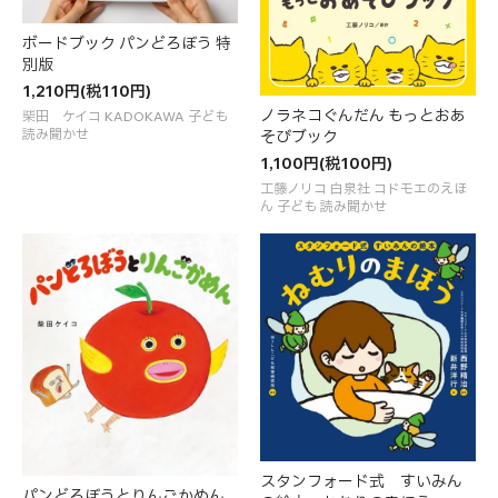
ボードブック パンどろぼう 特
別版
1,210円(税110円)
ノラネコぐんだん もっとおあ
柴田 ケイコ KADOKAWA 子ども
読み聞かせ
そびブック
1,100円(税100円)
工藤ノリコ 白泉社 コドモエのえほ
ん 子ども 読み聞かせ
スタンフォード式 すいみん
パンどろぼうとりんごかめん