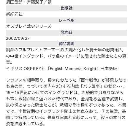
須田武郎・斉藤潤子／訳
出版社
新紀元社
レーベル
オスプレイ戦史シリーズ
発売日
2002/09/27
商品説明
鋼鉄のフルプレイトアーマー 鉄の塊と化した騎士達の激突 戦乱
の中世イングランド。バラ色のイメージに隠された騎士たちの真
実。
イギリス OSPREY社『English Medieval Knight』日本語版
フランスを相手取り、長きにわたった『百年戦争』が終息したの
も束の間、つづいて国内を2分する内戦『バラ戦争』の勃発･･･。
15～16世紀にかけてのイングランドは、断続的ではありながら
も常に戦闘が繰り返された時代であり、全身を板金鎧で武装し、
鉄の塊となった騎士たちが、戦場でその身をぶつけあった。本書
では、中世後期のイングランド騎士に焦点をあて、その生活、装
備まで解説している。豊富な写真と文献によって、彼らの本当の
姿を描き出している。