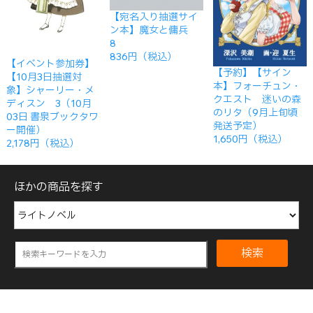
【宛名入り抽選サイ
ン本】魔女と傭兵
8
836円（税込）
【イベント参加券】
【予約】【サイン
【10月3日抽選対
本】フォーチュン・
象】シャーリー・メ
クエスト 迷いの森
ディスン 3（10月
のリタ（9月上旬頃
03日 書泉ブックタワ
発送予定）
ー開催）
1,650円（税込）
2,178円（税込）
ほかの商品を探す
検索