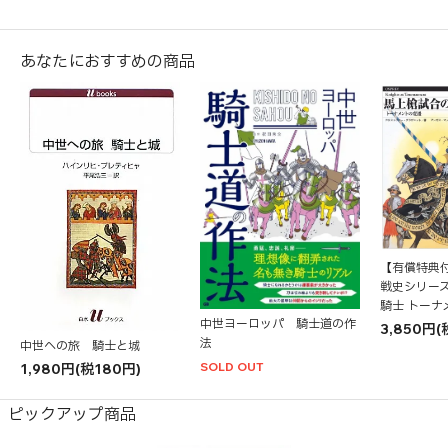
あなたにおすすめの商品
【有償特典
戦史シリーズ
騎士 トーナ
中世ヨーロッパ 騎士道の作
3,850円(
法
中世への旅 騎士と城
SOLD OUT
1,980円(税180円)
ピックアップ商品