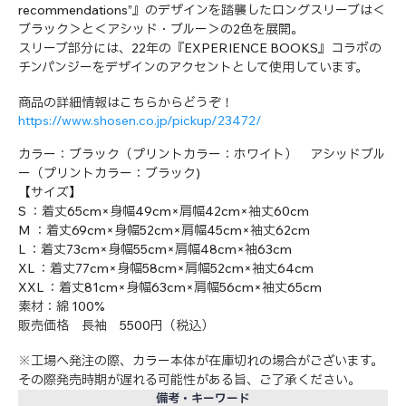
recommendations”』のデザインを踏襲したロングスリーブは＜
ブラック＞と＜アシッド・ブルー＞の2色を展開。
スリーブ部分には、22年の『EXPERIENCE BOOKS』コラボの
チンパンジーをデザインのアクセントとして使用しています。
商品の詳細情報はこちらからどうぞ！
https://www.shosen.co.jp/pickup/23472/
カラー：ブラック（プリントカラー：ホワイト） アシッドブル
ー（プリントカラー：ブラック)
【サイズ】
S ：着丈65cm×身幅49cm×肩幅42cm×袖丈60cm
M ：着丈69cm×身幅52cm×肩幅45cm×袖丈62cm
L ：着丈73cm×身幅55cm×肩幅48cm×袖63cm
XL ：着丈77cm×身幅58cm×肩幅52cm×袖丈64cm
XXL ：着丈81cm×身幅63cm×肩幅56cm×袖丈65cm
素材：綿 100%
販売価格 長袖 5500円（税込）
※工場へ発注の際、カラー本体が在庫切れの場合がございます。
その際発売時期が遅れる可能性がある旨、ご了承ください。
備考・キーワード