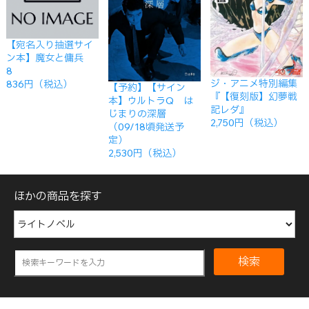
【宛名入り抽選サイ
ン本】魔女と傭兵
8
ジ・アニメ特別編集
836円（税込）
【予約】【サイン
『【復刻版】幻夢戦
本】ウルトラQ は
記レダ』
じまりの深層
2,750円（税込）
（09/18頃発送予
定）
2,530円（税込）
ほかの商品を探す
検索