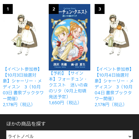
1
2
3
【イベント参加券】
【イベント参加券】
【予約】【サイン
【10月3日抽選対
【10月4日抽選対
本】フォーチュン・
象】シャーリー・メ
象】シャーリー・メ
クエスト 迷いの森
ディスン 3（10月
ディスン 3（10月
のリタ（9月上旬頃
03日 書泉ブックタワ
04日 書泉ブックタ
発送予定）
ー開催）
ワー開催）
1,650円（税込）
2,178円（税込）
2,178円（税込）
ほかの商品を探す