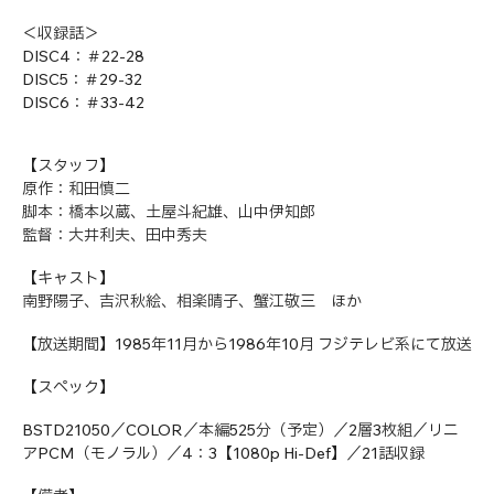
＜収録話＞
DISC4：＃22-28
DISC5：＃29-32
DISC6：＃33-42
【スタッフ】
原作：和田慎二
脚本：橋本以蔵、土屋斗紀雄、山中伊知郎
監督：大井利夫、田中秀夫
【キャスト】
南野陽子、吉沢秋絵、相楽晴子、蟹江敬三 ほか
【放送期間】1985年11月から1986年10月 フジテレビ系にて放送
【スペック】
BSTD21050／COLOR／本編525分（予定）／2層3枚組／リニ
アPCM（モノラル）／4：3【1080p Hi-Def】／21話収録