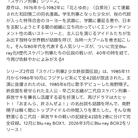
「スケバン刑事」シリーズ。
原作は、1976年から1982年に「花とゆめ」（白泉社）にて連載
された和田慎二の同名漫画。学生刑事となった少女が、桜の代紋
が入った特殊合金のヨーヨーを武器に、学園に蔓延る悪や、日本
を支配しようとする闇の組織に立ち向かっていくエンターテイン
メント性の高いストーリーと、主人公を演じるアイドルたちが生
み出す独特な世界観が話題を呼び、当時一大ブームを巻き起こし
た。そんな80年代を代表する人気シリーズが、ついに完全Blu-
ray化!!歴代スケバン刑事たちの伝説の戦いが、40年の時を経て、
今再び色鮮やかによみがえる!!
シリーズ2作目「スケバン刑事2 少女鉄仮面伝説」は、1985年11
月から1986年10月にフジテレビ系にて全42話が放送された。主
演に抜擢されたのは、1985年6月に歌手デビューした南野陽子。
鉄仮面を被せられた主人公・早乙女志織が二代目スケバン刑事・
麻宮サキを襲名し活躍する姿を好演して、再びドラマは大ヒッ
ト！「おまんら、許さんぜよ！」の名台詞も話題を呼んで、南野
陽子は瞬く間にトップアイドルの仲間入りを果たした。そんな南
野演じる二代目・麻宮サキの戦いの記録全42話を2巻に分けて完
全収録。12月にBlu-ray BOX1、2026年3月にBlu-ray BOX2をリ
リース！