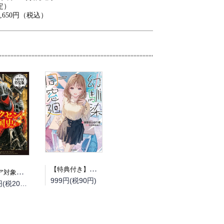
定）
1,650円（税込）
【特典付き】幼馴染同窓廻
（フェア対象商品）【予約】【特典付き】オルクセン王国史~野蛮なオークの国は、如何にして平和なエルフの国を焼き払うに至ったか~ 7 小冊子付き特装版（08/12頃発送予定）
999円(税90円)
2,200円(税200円)