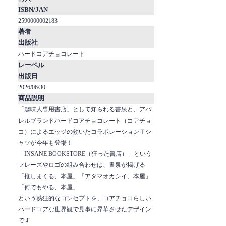
ISBN/JAN
2590000002183
著者
出版社
ハードコアチョコレート
レーベル
出版日
2026/06/30
商品説明
「趣味人専用書店」として知られる書泉と、アパ
レルブランドハードコアチョコレート（コアチョ
コ）によるエッジの効いたコラボレーションＴシ
ャツが今年も登場！
「INSANE BOOKSTORE（狂った書店）」という
フレーズやロゴの組み合わせは、書泉が掲げる
「推しまくる、本屋」「アタマオカシイ、本屋」
「何でもやる、本屋」
という熱狂的なコンセプトを、コアチョコらしい
ハードコアな世界観で見事に昇華させたデザイン
です