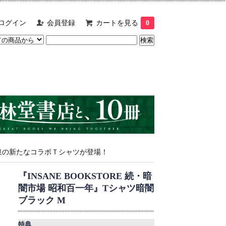
ログイン
会員登録
カートを見る
0
×書泉の新たなコラボＴシャツが登場！
『INSANE BOOKSTORE 続・暗
闇市場 昭和百一年』Tシャツ暗闇
ブラック M
特典