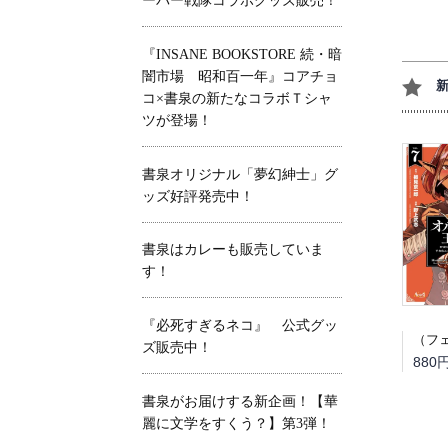
ーパー戦隊コラボグッズ販売！
『INSANE BOOKSTORE 続・暗
闇市場 昭和百一年』コアチョ
コ×書泉の新たなコラボＴシャ
ツが登場！
書泉オリジナル「夢幻紳士」グ
ッズ好評発売中！
書泉はカレーも販売していま
す！
『必死すぎるネコ』 公式グッ
ズ販売中！
880
書泉がお届けする新企画！【華
麗に文学をすくう？】第3弾！