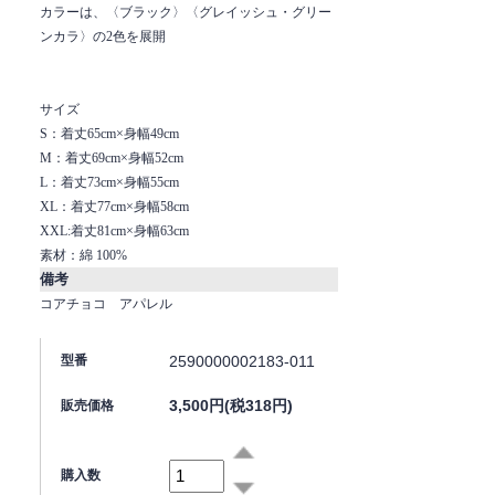
カラーは、〈ブラック〉〈グレイッシュ・グリー
ンカラ〉の2色を展開
サイズ
S：着丈65cm×身幅49cm
M：着丈69cm×身幅52cm
L：着丈73cm×身幅55cm
XL：着丈77cm×身幅58cm
XXL:着丈81cm×身幅63cm
素材：綿 100%
備考
コアチョコ アパレル
2590000002183-011
型番
3,500円(税318円)
販売価格
購入数