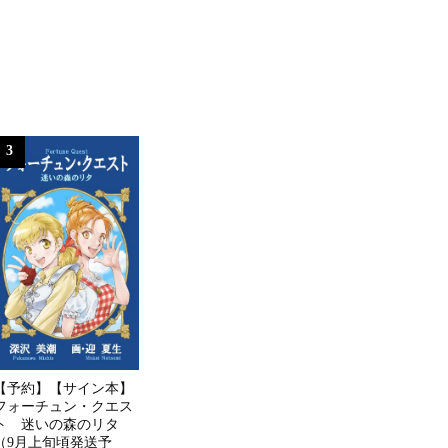
3
【予約】【サイン本】
フォーチュン・クエス
ト 迷いの森のリタ
（9月上旬頃発送予