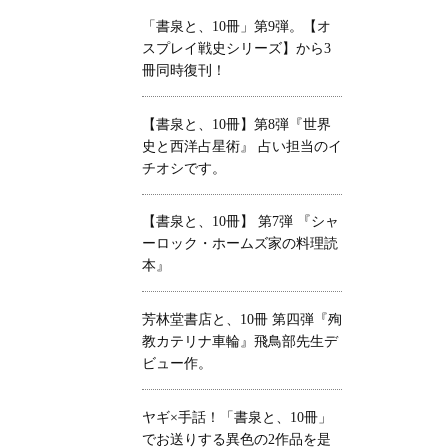
「書泉と、10冊」第9弾。【オ
スプレイ戦史シリーズ】から3
冊同時復刊！
【書泉と、10冊】第8弾『世界
史と西洋占星術』 占い担当のイ
チオシです。
【書泉と、10冊】 第7弾 『シャ
ーロック・ホームズ家の料理読
本』
芳林堂書店と、10冊 第四弾『殉
教カテリナ車輪』飛鳥部先生デ
ビュー作。
ヤギ×手話！「書泉と、10冊」
でお送りする異色の2作品を是