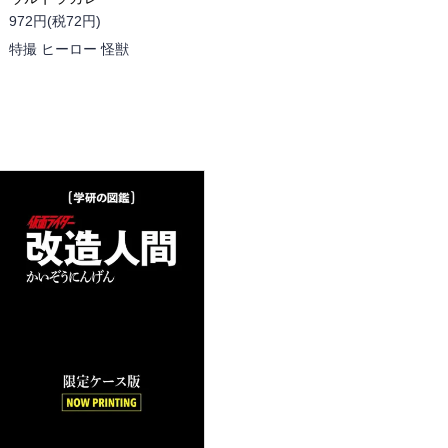
972円(税72円)
特撮 ヒーロー 怪獣