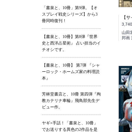
「書泉と、10冊」第9弾。【オ
スプレイ戦史シリーズ】から3
冊同時復刊！
3,74
山田
【書泉と、10冊】第8弾『世界
邦画
史と西洋占星術』 占い担当のイ
チオシです。
【書泉と、10冊】 第7弾 『シャ
ーロック・ホームズ家の料理読
本』
芳林堂書店と、10冊 第四弾『殉
教カテリナ車輪』飛鳥部先生デ
ビュー作。
ヤギ×手話！「書泉と、10冊」
でお送りする異色の2作品を是