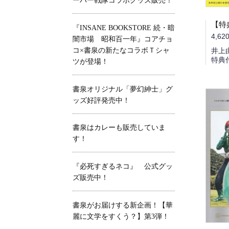
ーパー戦隊コラボグッズ販売！
『INSANE BOOKSTORE 続・暗
4,62
闇市場 昭和百一年』コアチョ
コ×書泉の新たなコラボＴシャ
井上
特典
ツが登場！
書泉オリジナル「夢幻紳士」グ
ッズ好評発売中！
書泉はカレーも販売していま
す！
『必死すぎるネコ』 公式グッ
ズ販売中！
書泉がお届けする新企画！【華
麗に文学をすくう？】第3弾！