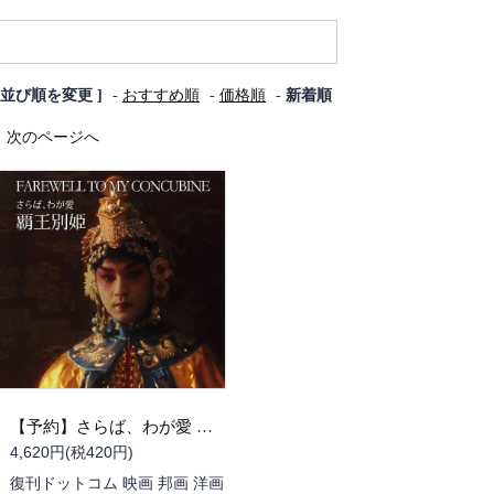
[ 並び順を変更 ]
-
おすすめ順
-
価格順
-
新着順
次のページへ
【予約】さらば、わが愛 覇王別姫（９月中旬頃発送予定）
4,620円(税420円)
復刊ドットコム 映画 邦画 洋画