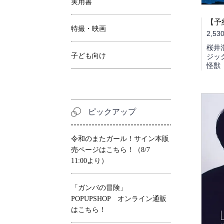
実用書
特撮・映画
2,53
桜井
子ども向け
ジッ
怪獣
ピックアップ
令和のまたガール！サイン本販
売ページはこちら！（8/7
11:00より）
「ガンバの冒険」
POPUPSHOP オンライン通販
はこちら！