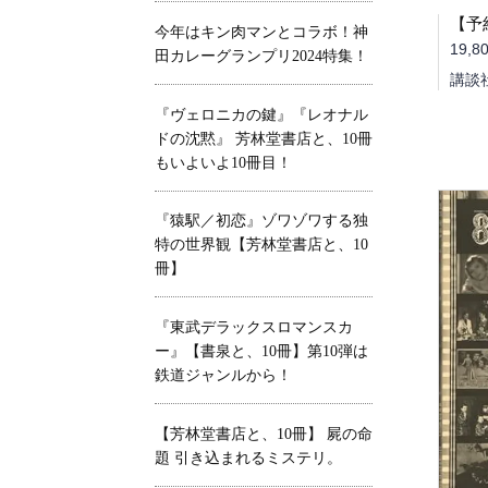
今年はキン肉マンとコラボ！神
19,8
田カレーグランプリ2024特集！
講談
『ヴェロニカの鍵』『レオナル
ドの沈黙』 芳林堂書店と、10冊
もいよいよ10冊目！
『猿駅／初恋』ゾワゾワする独
特の世界観【芳林堂書店と、10
冊】
『東武デラックスロマンスカ
ー』【書泉と、10冊】第10弾は
鉄道ジャンルから！
【芳林堂書店と、10冊】 屍の命
題 引き込まれるミステリ。