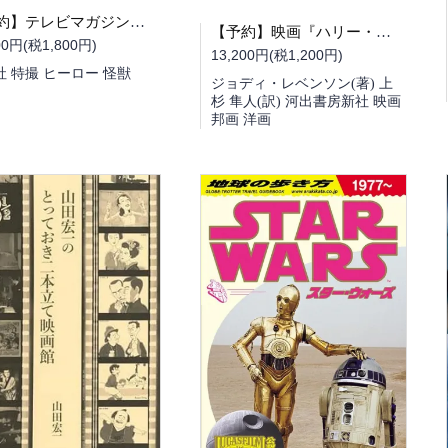
【予約】テレビマガジン特別編集 仮面ライダー 昭和46年~48年 講談社所蔵写真集 究極（09/03頃発送予定）（送料無料）
【予約】映画『ハリー・ポッター』シリーズ 公式ストーリーボード・アート集（10/09頃発送予定）（送料無料）
00円(税1,800円)
13,200円(税1,200円)
社 特撮 ヒーロー 怪獣
ジョディ・レベンソン(著) 上
杉 隼人(訳) 河出書房新社 映画
邦画 洋画