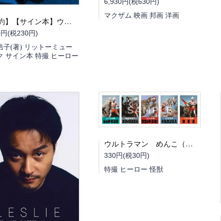
6,930円(税630円)
マクザム 映画 邦画 洋画
【予約】【サイン本】ウルトラQ はじまりの深層（09/18頃発送予定）
0円(税230円)
浩子(著) リットーミュー
ク サイン本 特撮 ヒーロー
ウルトラマン めんこ（ランダム5種）
330円(税30円)
特撮 ヒーロー 怪獣